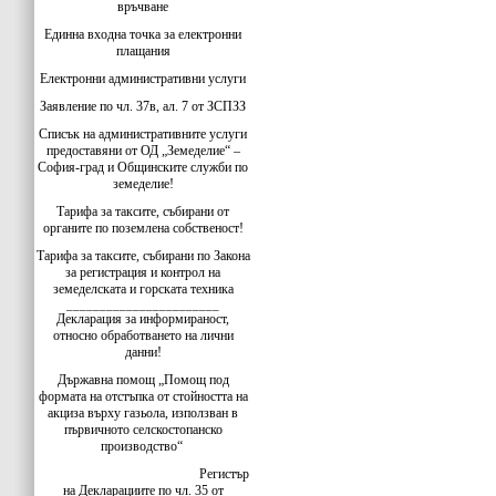
връчване
Единна входна точка за електронни
плащания
Електронни административни услуги
Заявление по чл. 37в, ал. 7 от ЗСПЗЗ
Списък на административните услуги
предоставяни от ОД „Земеделие“ –
София-град и Общинските служби по
земеделие!
Тарифа за таксите, събирани от
органите по поземлена собственост!
Тарифа за таксите, събирани по Закона
за регистрация и контрол на
земеделската и горската техника
_______________________
Декларация за информираност,
относно обработването на лични
данни!
Държавна помощ „Помощ под
формата на отстъпка от стойността на
акциза върху газьола, използван в
първичното селскостопанско
производство“
Регистър
на Декларациите по чл. 35 от