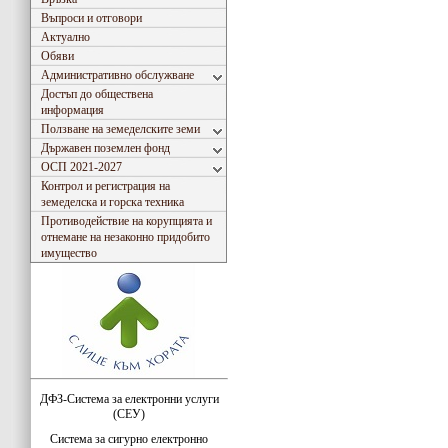
Въпроси и отговори
Актуално
Обяви
Административно обслужване
Достъп до обществена
информация
Ползване на земеделските земи
Държавен поземлен фонд
ОСП 2021-2027
Контрол и регистрация на
земеделска и горска техника
Противодействие на корупцията и
отнемане на незаконно придобито
имущество
ДФЗ-Система за електронни услуги
(СЕУ)
Система за сигурно електронно