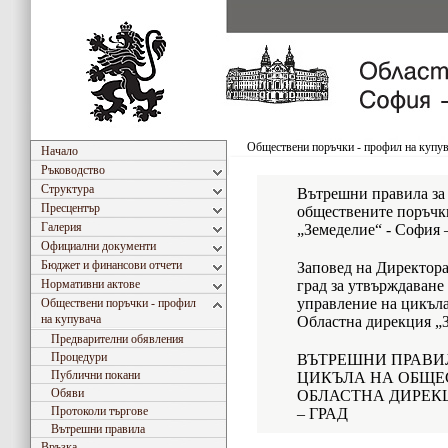
Обществени поръчки - профил на купу
Начало
Ръководство
Структура
Вътрешни правила за
Пресцентър
обществените поръчк
Галерия
„Земеделие“ - София 
Официални документи
Бюджет и финансови отчети
Заповед на Директор
Нормативни актове
град за утвърждаване
управление на цикъла
Обществени поръчки - профил
на купувача
Областна дирекция „З
Предварителни обявления
Процедури
ВЪТРЕШНИ ПРАВИ
Публични покани
ЦИКЪЛА НА ОБЩЕ
Обяви
ОБЛАСТНА ДИРЕК
Протоколи търгове
– ГРАД
Вътрешни правила
Връзка