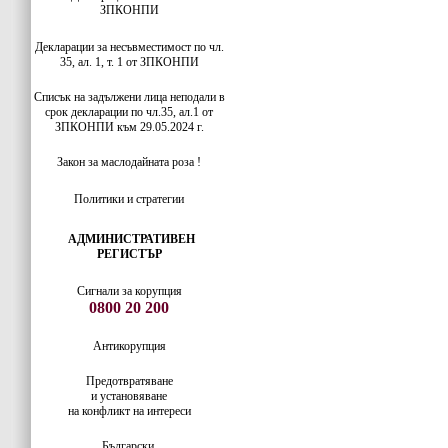
ЗПКОНПИ
Декларации за несъвместимост по чл.
35, ал. 1, т. 1 от ЗПКОНПИ
Списък на задължени лица неподали в
срок декларации по чл.35, ал.1 от
ЗПКОНПИ към 29.05.2024 г.
Закон за маслодайната роза !
Политики и стратегии
АДМИНИСТРАТИВЕН
РЕГИСТЪР
Сигнали за корупция
0800 20 200
Антикорупция
Предотвратяване
и установяване
на конфликт на интереси
Български