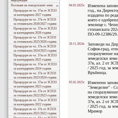
информация
Ползване на земеделските земи
04.03.2025г.
Изменена запове
год., на Директо
Процедури по чл. 37ж от ЗСПЗЗ
за календарната 2027 година
издадена по реда
Процедури по чл. 37в от ЗСПЗЗ
която е одобрен
за стопанската 2026/2027 година
землище с. Чепи
Процедури по чл. 37ж от ЗСПЗЗ
стопанската 2024
за календарната 2026 година
ПО-09-12386/29.0
Процедури по чл. 37в от ЗСПЗЗ
за стопанската 2025/2026 година
20.11.2024г.
Заповеди на Дир
Процедури по чл. 37в от ЗСПЗЗ
София-град, отн
за стопанската 2024/2025 година
споразумение на
Процедури по чл. 37ж от ЗСПЗЗ
земеделски земи
за календарната 2025 година
37в, ал. 2 от ЗС
Процедури по чл. 37ж от ЗСПЗЗ
/ 2025 год. за з
за календарната 2024 година
Връбница.
Процедури по чл. 37в от ЗСПЗЗ
за стопанската 2023/2024 година
Процедури по чл. 37ж от ЗСПЗЗ
05.02.2025г.
Изменени запов
за календарната 2023 година
"Земеделие" - С
Процедури по чл. 37в от ЗСПЗЗ
на споразумение
за стопанската 2022/2023 година
земеделски земи
Процедури по чл. 37ж от ЗСПЗЗ
37в, ал. 2 от ЗС
за календарната 2022 година
/ 2025 год. за з
Процедури по чл. 37в от ЗСПЗЗ
Мрамор
за стопанската 2021/2022 година