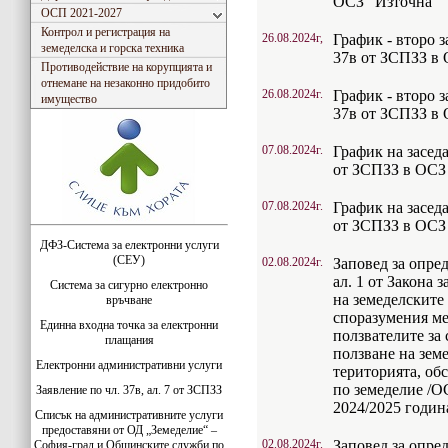
ОСЗ "Източна"
ОСП 2021-2027
Контрол и регистрация на
26.08.2024г,
График - второ з
земеделска и горска техника
37в от ЗСПЗЗ в
Противодействие на корупцията и
отнемане на незаконно придобито
26.08.2024г.
График - второ з
имущество
37в от ЗСПЗЗ в 
07.08.2024г.
График на заседа
от ЗСПЗЗ в ОСЗ 
07.08.2024г.
График на заседа
от ЗСПЗЗ в ОСЗ 
ДФЗ-Система за електронни услуги
(СЕУ)
02.08.2024г.
Заповед за опред
ал. 1 от Закона 
Система за сигурно електронно
на земеделските
връчване
споразумения м
Единна входна точка за електронни
ползвателите за 
плащания
ползване на зем
Електронни административни услуги
територията, об
по земеделие /О
Заявление по чл. 37в, ал. 7 от ЗСПЗЗ
2024/2025 годин
Списък на административните услуги
предоставяни от ОД „Земеделие“ –
02.08.2024г.
Заповед за опред
София-град и Общинските служби по