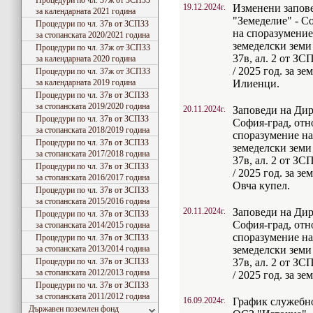
Процедури по чл. 37ж от ЗСПЗЗ
19.12.2024г.
Изменени запов
за календарната 2021 година
"Земеделие" - С
Процедури по чл. 37в от ЗСПЗЗ
на споразумение
за стопанската 2020/2021 година
земеделски земи
Процедури по чл. 37ж от ЗСПЗЗ
37в, ал. 2 от ЗС
за календарната 2020 година
/ 2025 год. за з
Процедури по чл. 37ж от ЗСПЗЗ
за календарната 2019 година
Илиенци.
Процедури по чл. 37в от ЗСПЗЗ
за стопанската 2019/2020 година
20.11.2024г.
Заповеди на Дир
Процедури по чл. 37в от ЗСПЗЗ
София-град, отн
за стопанската 2018/2019 година
споразумение на
Процедури по чл. 37в от ЗСПЗЗ
земеделски земи
за стопанската 2017/2018 година
37в, ал. 2 от ЗС
Процедури по чл. 37в от ЗСПЗЗ
/ 2025 год. за з
за стопанската 2016/2017 година
Овча купел.
Процедури по чл. 37в от ЗСПЗЗ
за стопанската 2015/2016 година
20.11.2024г.
Заповеди на Дир
Процедури по чл. 37в от ЗСПЗЗ
София-град, отн
за стопанската 2014/2015 година
споразумение на
Процедури по чл. 37в от ЗСПЗЗ
за стопанската 2013/2014 година
земеделски земи
Процедури по чл. 37в от ЗСПЗЗ
37в, ал. 2 от ЗС
за стопанската 2012/2013 година
/ 2025 год. за з
Процедури по чл. 37в от ЗСПЗЗ
за стопанската 2011/2012 година
16.09.2024г.
График служебно
Държавен поземлен фонд