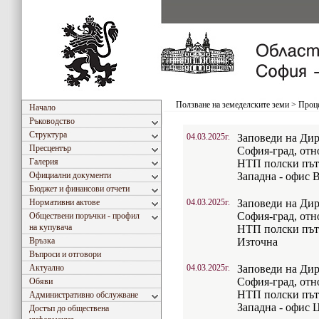
Ползване на земеделските земи
>
Проце
Начало
Ръководство
Структура
04.03.2025г.
Заповеди на Дир
Пресцентър
София-град, отн
Галерия
НТП полски път
Официални документи
Западна - офис 
Бюджет и финансови отчети
Нормативни актове
04.03.2025г.
Заповеди на Дир
София-град, отн
Обществени поръчки - профил
на купувача
НТП полски път
Връзка
Източна
Въпроси и отговори
Актуално
04.03.2025г.
Заповеди на Дир
София-град, отн
Обяви
НТП полски път
Административно обслужване
Западна - офис Ц
Достъп до обществена