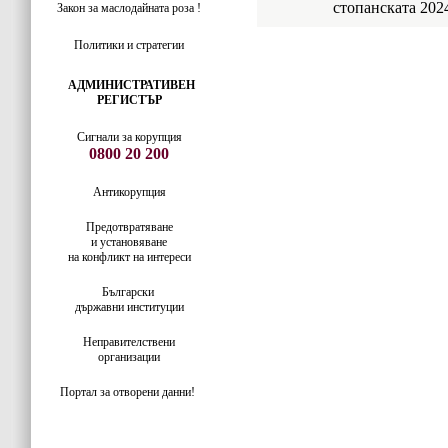
стопанската 2024
Закон за маслодайната роза !
Политики и стратегии
АДМИНИСТРАТИВЕН
РЕГИСТЪР
Сигнали за корупция
0800 20 200
Антикорупция
Предотвратяване
и установяване
на конфликт на интереси
Български
държавни институции
Неправителствени
организации
Портал за отворени данни!