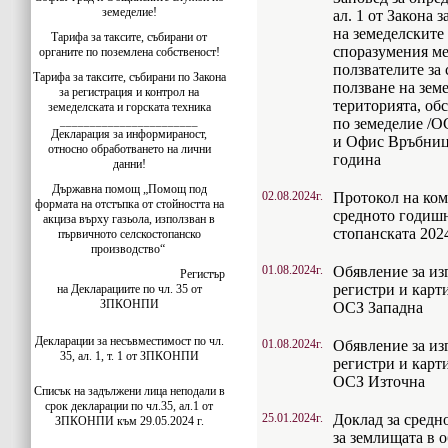
земеделие!
ал. 1 от Закона 
на земеделските
Тарифа за таксите, събирани от
споразумения м
органите по поземлена собственост!
ползвателите за 
Тарифа за таксите, събирани по Закона
ползване на зем
за регистрация и контрол на
територията, об
земеделската и горската техника
_______________________
по земеделие /О
Декларация за информираност,
и Офис Връбница
относно обработването на лични
година
данни!
Държавна помощ „Помощ под
02.08.2024г.
Протокол на ком
формата на отстъпка от стойността на
средното годишн
акциза върху газьола, използван в
стопанската 2024
първичното селскостопанско
производство“
01.08.2024г.
Обявление за из
Регистър
регистри и карти
на Декларациите по чл. 35 от
ЗПКОНПИ
ОСЗ Западна
Декларации за несъвместимост по чл.
01.08.2024г.
Обявление за из
35, ал. 1, т. 1 от ЗПКОНПИ
регистри и карти
ОСЗ Източна
Списък на задължени лица неподали в
срок декларации по чл.35, ал.1 от
25.01.2024г.
Доклад за средн
ЗПКОНПИ към 29.05.2024 г.
за землищата в 