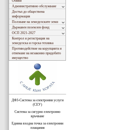
Обяви
Административно обслужване
Достъп до обществена
информация
Ползване на земеделските земи
Държавен поземлен фонд
ОСП 2021-2027
Контрол и регистрация на
земеделска и горска техника
Противодействие на корупцията и
отнемане на незаконно придобито
имущество
ДФЗ-Система за електронни услуги
(СЕУ)
Система за сигурно електронно
връчване
Единна входна точка за електронни
плащания