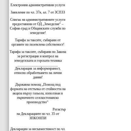
Електронни административни услуги
Заявление по чл. 37в, ал. 7 от ЗСПЗЗ
Списък на административните услуги
предоставяни от ОД „Земеделие“ –
София-град и Общинските служби по
земеделие!
Тарифа за таксите, събирани от
органите по поземлена собственост!
Тарифа за таксите, събирани по Закона
за регистрация и контрол на
земеделската и горската техника
_______________________
Декларация за информираност,
относно обработването на лични
данни!
Държавна помощ „Помощ под
формата на отстъпка от стойността на
акциза върху газьола, използван в
първичното селскостопанско
производство“
Регистър
на Декларациите по чл. 35 от
ЗПКОНПИ
Декларации за несъвместимост по чл.