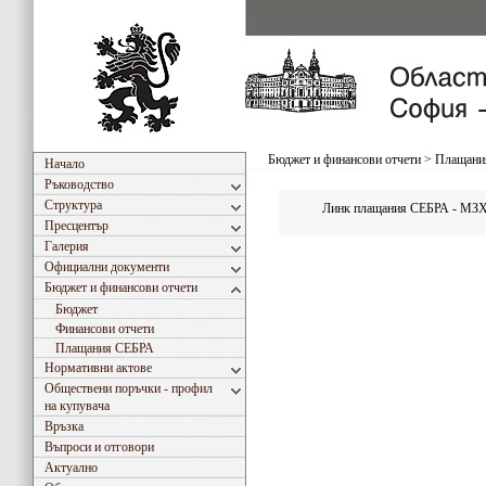
Бюджет и финансови отчети
>
Плащани
Начало
Ръководство
Структура
Линк плащания СЕБРА - МЗ
Пресцентър
Галерия
Официални документи
Бюджет и финансови отчети
Бюджет
Финансови отчети
Плащания СЕБРА
Нормативни актове
Обществени поръчки - профил
на купувача
Връзка
Въпроси и отговори
Актуално