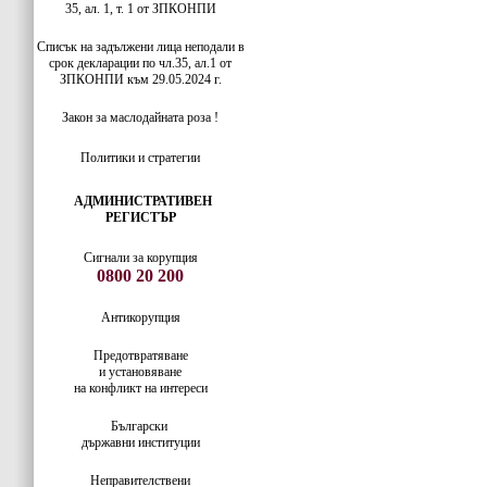
35, ал. 1, т. 1 от ЗПКОНПИ
Списък на задължени лица неподали в
срок декларации по чл.35, ал.1 от
ЗПКОНПИ към 29.05.2024 г.
Закон за маслодайната роза !
Политики и стратегии
АДМИНИСТРАТИВЕН
РЕГИСТЪР
Сигнали за корупция
0800 20 200
Антикорупция
Предотвратяване
и установяване
на конфликт на интереси
Български
държавни институции
Неправителствени