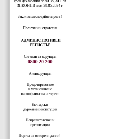
срок декларации по чл.35, ал.1 от
ЗПКОНПИ към 29.05.2024 г.
Закон за маслодайната роза !
Политики и стратегии
АДМИНИСТРАТИВЕН
РЕГИСТЪР
Сигнали за корупция
0800 20 200
Антикорупция
Предотвратяване
и установяване
на конфликт на интереси
Български
държавни институции
Неправителствени
организации
Портал за отворени данни!