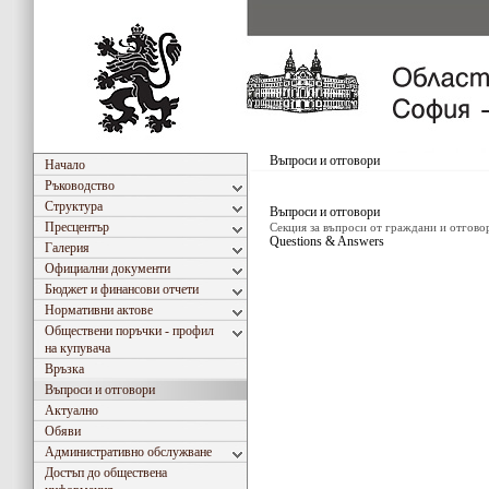
Въпроси и отговори
Начало
Ръководство
Структура
Въпроси и отговори
Пресцентър
Секция за въпроси от граждани и отгово
Questions & Answers
Галерия
Официални документи
Бюджет и финансови отчети
Нормативни актове
Обществени поръчки - профил
на купувача
Връзка
Въпроси и отговори
Актуално
Обяви
Административно обслужване
Достъп до обществена