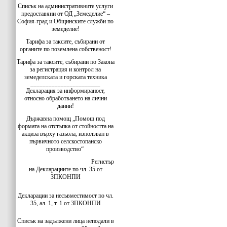
Списък на административните услуги
предоставяни от ОД „Земеделие“ –
София-град и Общинските служби по
земеделие!
Тарифа за таксите, събирани от
органите по поземлена собственост!
Тарифа за таксите, събирани по Закона
за регистрация и контрол на
земеделската и горската техника
_______________________
Декларация за информираност,
относно обработването на лични
данни!
Държавна помощ „Помощ под
формата на отстъпка от стойността на
акциза върху газьола, използван в
първичното селскостопанско
производство“
Регистър
на Декларациите по чл. 35 от
ЗПКОНПИ
Декларации за несъвместимост по чл.
35, ал. 1, т. 1 от ЗПКОНПИ
Списък на задължени лица неподали в