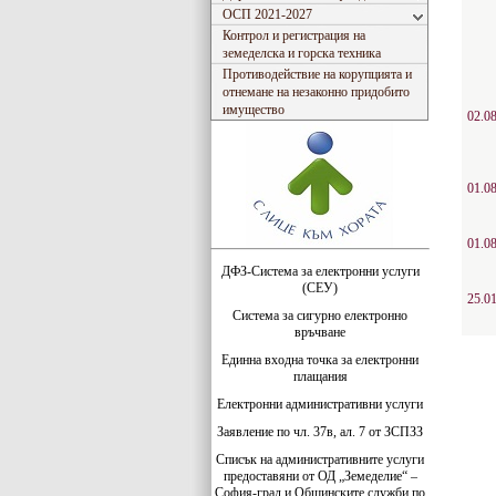
ОСП 2021-2027
Контрол и регистрация на
земеделска и горска техника
Противодействие на корупцията и
отнемане на незаконно придобито
имущество
02.08
01.08
01.08
ДФЗ-Система за електронни услуги
(СЕУ)
25.01
Система за сигурно електронно
връчване
Единна входна точка за електронни
плащания
Електронни административни услуги
Заявление по чл. 37в, ал. 7 от ЗСПЗЗ
Списък на административните услуги
предоставяни от ОД „Земеделие“ –
София-град и Общинските служби по