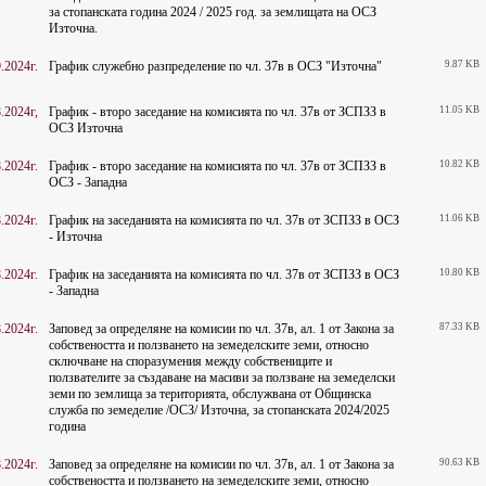
за стопанската година 2024 / 2025 год. за землищата на ОСЗ
Източна.
.2024г.
График служебно разпределение по чл. 37в в ОСЗ "Източна"
9.87 KB
.2024г,
График - второ заседание на комисията по чл. 37в от ЗСПЗЗ в
11.05 KB
ОСЗ Източна
.2024г.
График - второ заседание на комисията по чл. 37в от ЗСПЗЗ в
10.82 KB
ОСЗ - Западна
.2024г.
График на заседанията на комисията по чл. 37в от ЗСПЗЗ в ОСЗ
11.06 KB
- Източна
.2024г.
График на заседанията на комисията по чл. 37в от ЗСПЗЗ в ОСЗ
10.80 KB
- Западна
.2024г.
Заповед за определяне на комисии по чл. 37в, ал. 1 от Закона за
87.33 KB
собствеността и ползването на земеделските земи, относно
сключване на споразумения между собствениците и
ползвателите за създаване на масиви за ползване на земеделски
земи по землища за територията, обслужвана от Общинска
служба по земеделие /ОСЗ/ Източна, за стопанската 2024/2025
година
.2024г.
Заповед за определяне на комисии по чл. 37в, ал. 1 от Закона за
90.63 KB
собствеността и ползването на земеделските земи, относно