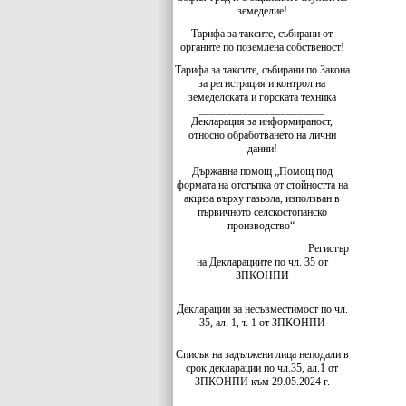
земеделие!
Тарифа за таксите, събирани от
органите по поземлена собственост!
Тарифа за таксите, събирани по Закона
за регистрация и контрол на
земеделската и горската техника
_______________________
Декларация за информираност,
относно обработването на лични
данни!
Държавна помощ „Помощ под
формата на отстъпка от стойността на
акциза върху газьола, използван в
първичното селскостопанско
производство“
Регистър
на Декларациите по чл. 35 от
ЗПКОНПИ
Декларации за несъвместимост по чл.
35, ал. 1, т. 1 от ЗПКОНПИ
Списък на задължени лица неподали в
срок декларации по чл.35, ал.1 от
ЗПКОНПИ към 29.05.2024 г.