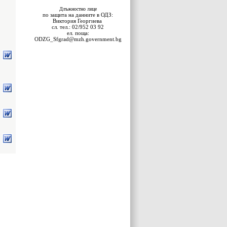
Длъжностно лице
по защита на данните в ОДЗ:
Виктория Георгиева
сл. тел.: 02/952 03 92
ел. поща:
ODZG_Sfgrad@mzh.government.bg