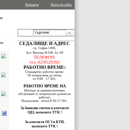
Контакти
Карта на сайта
ина
СЕДАЛИЩЕ И АДРЕС
гр. София 1408,
бул. Витоша №148,
бл. 69
ТЕЛЕФОН:
тел. 02/9520392
РАБОТНО ВРЕМЕ:
Стандартно работно време:
От понеделник до петък
oт 9:00 - 17:30ч.
РАБОТНО ВРЕМЕ НА
Центъра за административно
обслужване (с непрекъснат режим на
работа):
Понеделник - петък 8:30-17:30ч.
За банкови сметки и контакти
ОДЗ, натиснете ТУК !
За контакти ОСЗ и КТИ,
натиснете ТУК !