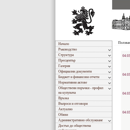
Ползван
Начало
Ръководство
Структура
04.03
Пресцентър
Галерия
Официални документи
04.03
Бюджет и финансови отчети
Нормативни актове
Обществени поръчки - профил
на купувача
04.03
Връзка
Въпроси и отговори
Актуално
04.03
Обяви
Административно обслужване
Достъп до обществена