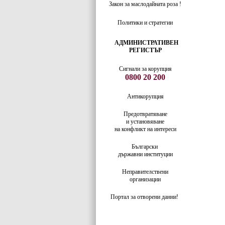
Закон за маслодайната роза !
Политики и стратегии
АДМИНИСТРАТИВЕН
РЕГИСТЪР
Сигнали за корупция
0800 20 200
Антикорупция
Предотвратяване
и установяване
на конфликт на интереси
Български
държавни институции
Неправителствени
организации
Портал за отворени данни!