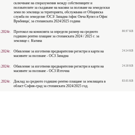
сключване на споразумения между собствениците и
ползвателите за създаване на масиви за ползване на земеделски
земи по землища за територията, обслужвана от Общинска
служба по земеделие /ОСЗ/ Западна /офис Овча Купел и Офис
Връбница/, за стопанската 2024/2025 година
.2024г.
Протокол на комисията за определя размер на средното
80.97 KB
годишно рентно плащане за стопанската 2024 / 2025 г. за
землище с. Кътина
.2024г.
Обявление за изготвени предварителни регистри и карти на
24.54 KB
масивите за ползване - ОСЗ Западна
.2024г.
Обявление за изготвени предварителни регистри и карти на
24.58 KB
масивите за ползване - ОСЗ Източна
.2024г.
Доклад за средното годишно рентно плащане за землищата в
83.05 KB
област София-град за стопанската 2024/2025 год.