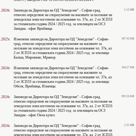
.2024г.
Заповеди на Директора на ОД "Земеделие" - София-град,
1.13 MB
относно определяне на споразумение на масивите за ползване на
земеделски земи изготвено на основание чл. 37в, ал. 2 от ЗСПЗЗ
за стопанската година 2024 / 2025 год. за землищата на ОСЗ
Западна - офис Връбница.
.2025г.
Изменени заповеди на Директора на ОД "Земеделие" - София-
187.43 KB
град, относно определяне на споразумение на масивите за
ползване на земеделски земи изготвено на основание чл. 37в, ал.
2 от ЗСПЗЗ за стопанската година 2024 / 2025 год. за землища:
Балша, Мировяне, Мрамор
.2024г.
Изменени заповеди на Директора на ОД "Земеделие" - София-
194.27 KB
град, относно определяне на споразумение на масивите за
ползване на земеделски земи изготвено на основание чл. 37в, ал.
2 от ЗСПЗЗ за стопанската година 2024 / 2025 год. за землища:
Обеля, Връбница, Илиенци.
.2024г.
Заповеди на Директора на ОД "Земеделие" - София-град,
392.16 KB
относно определяне на споразумение на масивите за ползване на
земеделски земи изготвено на основание чл. 37в, ал. 2 от ЗСПЗЗ
за стопанската година 2024 / 2025 год. за землищата на ОСЗ
Западна - офис Овча купел.
.2024г.
Заповеди на Директора на ОД "Земеделие" - София-град,
1.31 MB
относно определяне на споразумение на масивите за ползване на
земеделски земи изготвено на основание чл. 37в, ал. 2 от ЗСПЗЗ