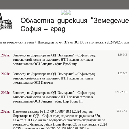
е на земеделските земи
>
Процедури по чл. 37в от ЗСПЗЗ за стопанската 2024/2025 год
.2025г.
Заповеди на Директора на ОД "Земеделие" - София-град,
1.36 MB
относно стойността на имотите с НТП полски пътища в
землищата на ОСЗ Западна - офис Връбница
.2025г.
Заповеди на Директора на ОД "Земеделие" - София-град,
1.62 MB
относно стойността на имотите с НТП полски пътища в
землищата на ОСЗ Източна
.2025г.
Заповеди на Директора на ОД "Земеделие" - София-град,
524.72 KB
относно стойността на имотите с НТП полски пътища в
землищата на ОСЗ Западна - офис Цар Борис III.
.2025г.
Изменена заповед № ПО-09-15888/ 18.11.2024 год., на
65.91 KB
Директора на ОДЗ - София-град, издадена по реда на чл.37в,
ал.4 от ЗСПЗЗ, с която е одобрено сключеното споразумение за
землище с. Чепинци, район Нови Искър, СО за стопанската 2024
/2025 г., заведено с вх. № ПО-09-12386/29.08.2024 г.