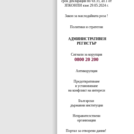
срок декларации по чл.35, ал.1 от
ЗПКОНПИ към 29.05.2024 г.
Закон за маслодайната роза !
Политики и стратегии
АДМИНИСТРАТИВЕН
РЕГИСТЪР
Сигнали за корупция
0800 20 200
Антикорупция
Предотвратяване
и установяване
на конфликт на интереси
Български
държавни институции
Неправителствени
организации
Портал за отворени данни!