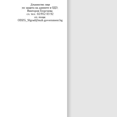
Длъжностно лице
по защита на данните в ОДЗ:
Виктория Георгиева
сл. тел.: 02/952 03 92
ел. поща:
ODZG_Sfgrad@mzh.government.bg