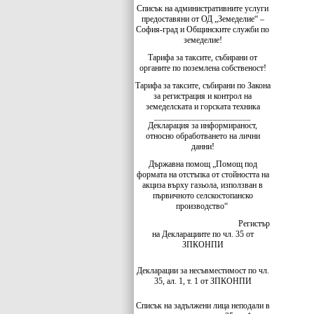
Списък на административните услуги
предоставяни от ОД „Земеделие“ –
София-град и Общинските служби по
земеделие!
Тарифа за таксите, събирани от
органите по поземлена собственост!
Тарифа за таксите, събирани по Закона
за регистрация и контрол на
земеделската и горската техника
_______________________
Декларация за информираност,
относно обработването на лични
данни!
Държавна помощ „Помощ под
формата на отстъпка от стойността на
акциза върху газьола, използван в
първичното селскостопанско
производство“
Регистър
на Декларациите по чл. 35 от
ЗПКОНПИ
Декларации за несъвместимост по чл.
35, ал. 1, т. 1 от ЗПКОНПИ
Списък на задължени лица неподали в