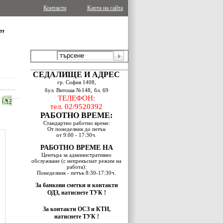
Контакти
Карта на сайта
СЕДАЛИЩЕ И АДРЕС
гр. София 1408,
бул. Витоша №148,
бл. 69
ТЕЛЕФОН:
тел. 02/9520392
РАБОТНО ВРЕМЕ:
Стандартно работно време:
От понеделник до петък
oт 9:00 - 17:30ч.
РАБОТНО ВРЕМЕ НА
Центъра за административно
обслужване (с непрекъснат режим на
работа):
Понеделник - петък 8:30-17:30ч.
За банкови сметки и контакти
ОДЗ, натиснете ТУК !
За контакти ОСЗ и КТИ,
натиснете ТУК !