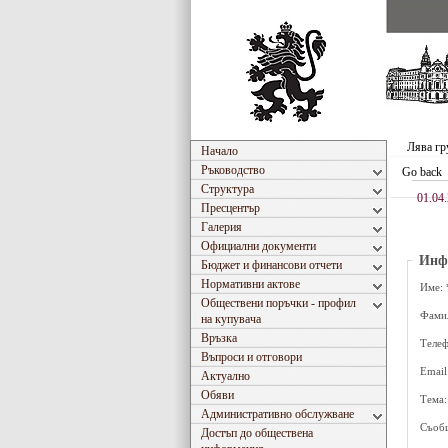
Лява гр
Начало
Ръководство
Go back
Структура
01.04.
Пресцентър
Галерия
Официални документи
Инф
Бюджет и финансови отчети
Нормативни актове
Име: 
Обществени поръчки - профил
Фамил
на купувача
Връзка
Телеф
Въпроси и отговори
Email
Актуално
Обяви
Тема:
Административно обслужване
Съобщ
Достъп до обществена