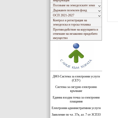
информация
Ползване на земеделските земи
Държавен поземлен фонд
ОСП 2021-2027
Контрол и регистрация на
земеделска и горска техника
Противодействие на корупцията и
отнемане на незаконно придобито
имущество
ДФЗ-Система за електронни услуги
(СЕУ)
Система за сигурно електронно
връчване
Единна входна точка за електронни
плащания
Електронни административни услуги
Заявление по чл. 37в, ал. 7 от ЗСПЗЗ