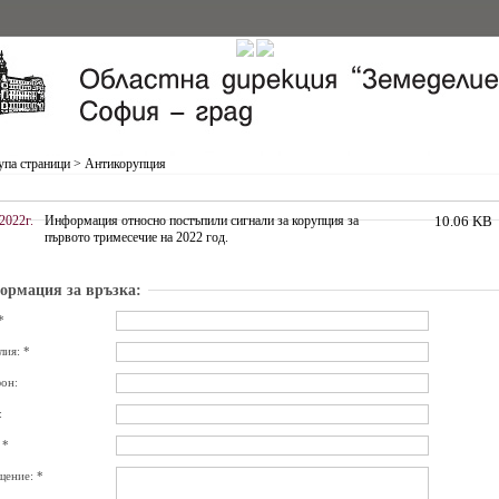
упа страници
>
Антикорупция
2022г.
Информация относно постъпили сигнали за корупция за
10.06 KB
първото тримесечие на 2022 год.
ормация за връзка:
*
ия: *
он:
:
 *
ение: *