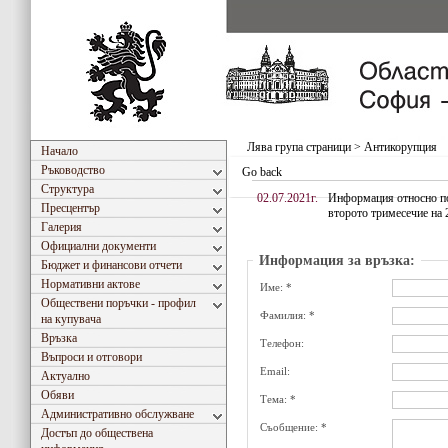
Лява група страници
>
Антикорупция
Начало
Ръководство
Go back
Структура
02.07.2021г.
Информация относно по
Пресцентър
второто тримесечие на 
Галерия
Официални документи
Информация за връзка:
Бюджет и финансови отчети
Нормативни актове
Име: *
Обществени поръчки - профил
Фамилия: *
на купувача
Връзка
Телефон:
Въпроси и отговори
Email:
Актуално
Обяви
Тема: *
Административно обслужване
Съобщение: *
Достъп до обществена