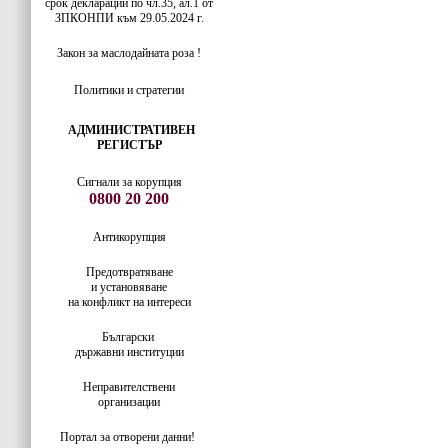
срок декларации по чл.35, ал.1 от
ЗПКОНПИ към 29.05.2024 г.
Закон за маслодайната роза !
Политики и стратегии
АДМИНИСТРАТИВЕН
РЕГИСТЪР
Сигнали за корупция
0800 20 200
Антикорупция
Предотвратяване
и установяване
на конфликт на интереси
Български
държавни институции
Неправителствени
организации
Портал за отворени данни!