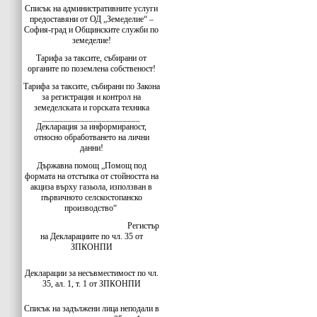
Списък на административните услуги
предоставяни от ОД „Земеделие“ –
София-град и Общинските служби по
земеделие!
Тарифа за таксите, събирани от
органите по поземлена собственост!
Тарифа за таксите, събирани по Закона
за регистрация и контрол на
земеделската и горската техника
_______________________
Декларация за информираност,
относно обработването на лични
данни!
Държавна помощ „Помощ под
формата на отстъпка от стойността на
акциза върху газьола, използван в
първичното селскостопанско
производство“
Регистър
на Декларациите по чл. 35 от
ЗПКОНПИ
Декларации за несъвместимост по чл.
35, ал. 1, т. 1 от ЗПКОНПИ
Списък на задължени лица неподали в