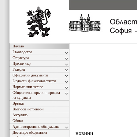
Начало
Ръководство
Структура
Пресцентър
Галерия
Официални документи
Бюджет и финансови отчети
Нормативни актове
Обществени поръчки - профил
на купувача
Връзка
Въпроси и отговори
Актуално
Обяви
Административно обслужване
новини
Достъп до обществена