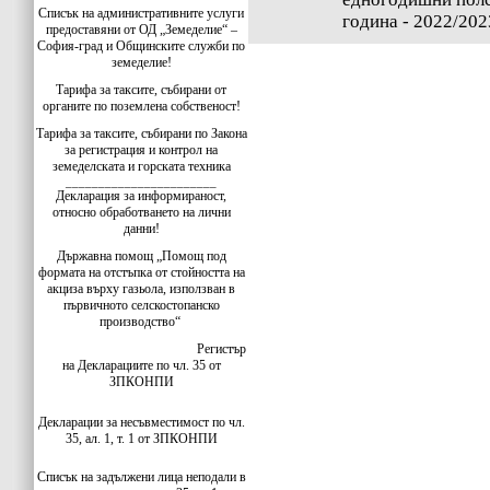
Списък на административните услуги
година - 2022/202
предоставяни от ОД „Земеделие“ –
София-град и Общинските служби по
земеделие!
Тарифа за таксите, събирани от
органите по поземлена собственост!
Тарифа за таксите, събирани по Закона
за регистрация и контрол на
земеделската и горската техника
_______________________
Декларация за информираност,
относно обработването на лични
данни!
Държавна помощ „Помощ под
формата на отстъпка от стойността на
акциза върху газьола, използван в
първичното селскостопанско
производство“
Регистър
на Декларациите по чл. 35 от
ЗПКОНПИ
Декларации за несъвместимост по чл.
35, ал. 1, т. 1 от ЗПКОНПИ
Списък на задължени лица неподали в