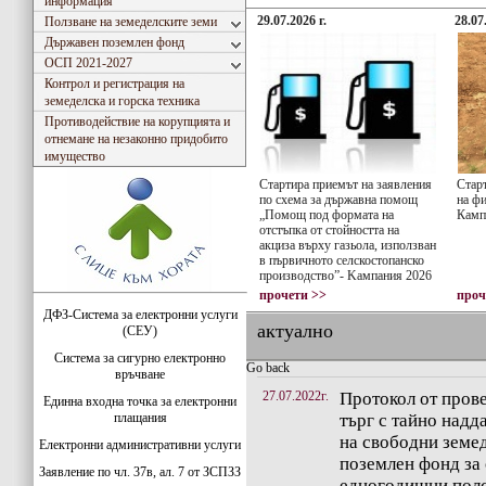
информация
29.07.2026 г.
28.07
Ползване на земеделските земи
Държавен поземлен фонд
ОСП 2021-2027
Контрол и регистрация на
земеделска и горска техника
Противодействие на корупцията и
отнемане на незаконно придобито
имущество
Стартира приемът на заявления
Стар
по схема за държавна помощ
на фи
„Помощ под формата на
Камп
отстъпка от стойността на
акциза върху газьола, използван
в първичното селскостопанско
производство”- Kампания 2026
прочети >>
проч
ДФЗ-Система за електронни услуги
актуално
(СЕУ)
Система за сигурно електронно
Go back
връчване
27.07.2022г.
Протокол от прове
Единна входна точка за електронни
плащания
търг с тайно надд
на свободни земе
Електронни административни услуги
поземлен фонд за
Заявление по чл. 37в, ал. 7 от ЗСПЗЗ
едногодишни полс