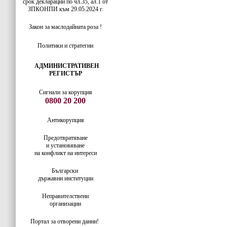
срок декларации по чл.35, ал.1 от
ЗПКОНПИ към 29.05.2024 г.
Закон за маслодайната роза !
Политики и стратегии
АДМИНИСТРАТИВЕН
РЕГИСТЪР
Сигнали за корупция
0800 20 200
Антикорупция
Предотвратяване
и установяване
на конфликт на интереси
Български
държавни институции
Неправителствени
организации
Портал за отворени данни!