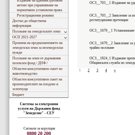
Издаване на административни
ОСЗ__703__1 Издаване на удо
актове при упражняване на
нормативно установени права
Регистрационни режими
ОСЗ__703__2 Заявление за из
реституционни претенции
Достъп до обществена
информация
ОСЗ__1679__1 Установяване н
Ползване на земеделските земи
ОСП 2021-2027
Промяна на предназначението на
ОСЗ__1679__2 Заявление за у
земеделски земи за неземеделски
трайно ползване
нужди
Ползване на земи от държавния
ОСЗ__1824_1 Издаване препис
Общинската служба по земед
поземлен фонд / ДПФ /
Областен консултативен съвет по
1
2
3
4
»
животновъдство
Областен консултативен съвет на
производителите на плодове и
зеленчуци
Бюджет
Система за електронни
услуги
на
Държавен фонд
"Земеделие" - СЕУ
-----------------------------------
Сигнали за корупция
0800 20 200