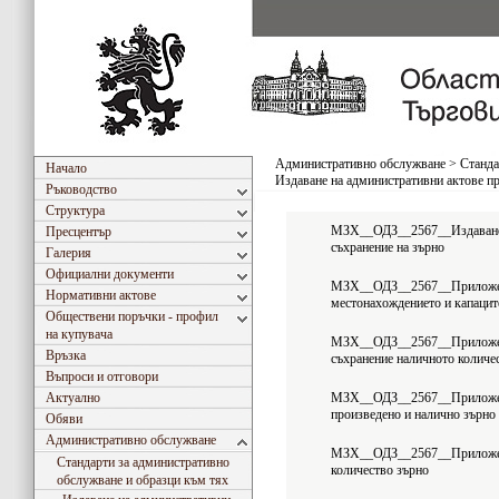
Административно обслужване
>
Станда
Начало
Издаване на административни актове п
Ръководство
Структура
МЗХ__ОДЗ__2567__Издаване н
Пресцентър
съхранение на зърно
Галерия
Официални документи
МЗХ__ОДЗ__2567__Приложен
Нормативни актове
местонахождението и капаците
Обществени поръчки - профил
на купувача
МЗХ__ОДЗ__2567__Приложени
Връзка
съхранение наличното количес
Въпроси и отговори
Актуално
МЗХ__ОДЗ__2567__Приложени
произведено и налично зърно
Обяви
Административно обслужване
МЗХ__ОДЗ__2567__Приложени
Стандарти за административно
количество зърно
обслужване и образци към тях