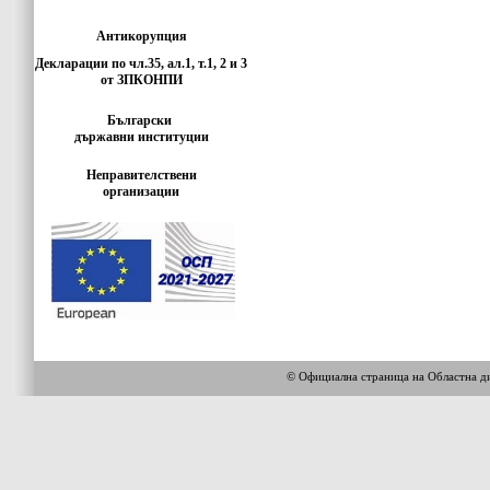
Антикорупция
Декларации по чл.35, ал.1, т.1, 2 и 3
от ЗПКОНПИ
Български
държавни институции
Неправителствени
организации
© Официална страница на Областн