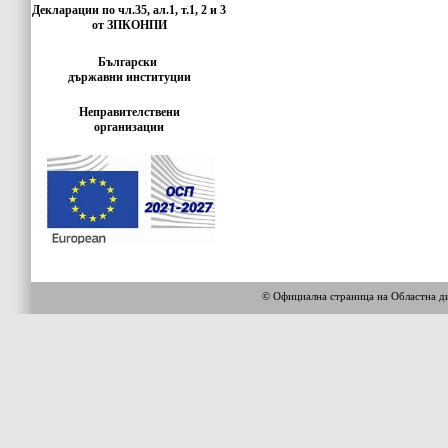
Декларации по чл.35, ал.1, т.1, 2 и 3
от ЗПКОНПИ
Български
държавни институции
Неправителствени
организации
© Официална страница на Областн