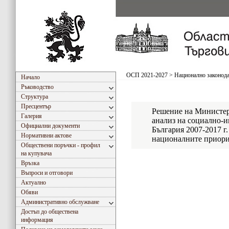
ОСП 2021-2027
>
Национално законода
Начало
Ръководство
Структура
Пресцентър
Решение на Министер
Галерия
анализ на социално-и
Официални документи
България 2007-2017 г.
Нормативни актове
националните приорит
Обществени поръчки - профил
на купувача
Връзка
Въпроси и отговори
Актуално
Обяви
Административно обслужване
Достъп до обществена
информация