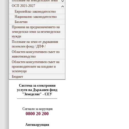
Ползване на земеделските земи
ОСП 2021-2027
Европейско законодателство
Национално законодателство
Бюлетин
Промяна на предназначението на
земеделски земи за неземеделски
нужди
Ползване на земи от държавния
поземлен фонд / ДПФ /
Областен консултативен съвет по
животновъдство
Областен консултативен съвет на
производителите на плодове и
зеленчуци
Бюджет
Система за електронни
услуги
на
Държавен фонд
"Земеделие" - СЕУ
-----------------------------------
Сигнали за корупция
0800 20 200
Антикорупция