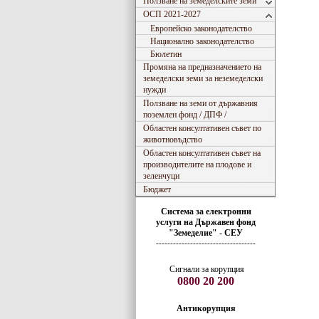
Ползване на земеделските земи
ОСП 2021-2027
Европейско законодателство
Национално законодателство
Бюлетин
Промяна на предназначението на
земеделски земи за неземеделски
нужди
Ползване на земи от държавния
поземлен фонд / ДПФ /
Областен консултативен съвет по
животновъдство
Областен консултативен съвет на
производителите на плодове и
зеленчуци
Бюджет
Система за електронни
услуги
на
Държавен фонд
"Земеделие" - СЕУ
-----------------------------------
Сигнали за корупция
0800 20 200
Антикорупция