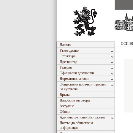
ОСП 20
Начало
Ръководство
Структура
Пресцентър
Галерия
Официални документи
Нормативни актове
Обществени поръчки - профил
на купувача
Връзка
Въпроси и отговори
Актуално
Обяви
Административно обслужване
Достъп до обществена
информация