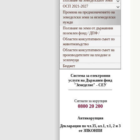
Ползване на земеделските земи
ОСП 2021-2027
Промяна на предназначението на
земеделски земи за неземеделски
нужди
Ползване на земи от държавния
поземлен фонд / ДПФ /
Областен консултативен съвет по
животновъдство
Областен консултативен съвет на
производителите на плодове и
зеленчуци
Бюджет
Система за електронни
услуги
на
Държавен фонд
"Земеделие" - СЕУ
-----------------------------------
Сигнали за корупция
0800 20 200
Антикорупция
Декларации по чл.35, ал.1, т.1, 2 и 3
от ЗПКОНПИ