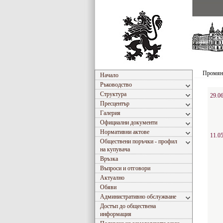
Промяна
Начало
Ръководство
Структура
29.06
Пресцентър
Галерия
Официални документи
Нормативни актове
11.05
Обществени поръчки - профил
на купувача
Връзка
Въпроси и отговори
Актуално
Обяви
Административно обслужване
Достъп до обществена
информация