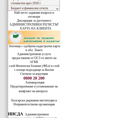
стопанства през 2020 г.
Бюджет и финансови отчети
Най-често задавани въпроси и
отговори
Декларация за достъпност
АДМИНИСТРАТИВЕН РЕГИСТЪР
ХАРТА НА КЛИЕНТА
Землища с одобрена кадастрална карта
в обл. Ловеч
Административни услуги
предоставяни от ОСЗ от името на
АГКК
слой Физически блокове (ФБл) и слой
с площи подходящи за Косене
Сигнали за корупция
0800 20 200
Антикорупция
Предотвратяване и установяване на
конфликт на интереси
Български държавни институции и
Неправителствени организации
ИИСДА
Административен