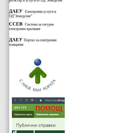
регистър и услуги от ОД"Земеделие
"
ДАЕУ
Електронни услуги в
ОД"Земеделие"
ССЕВ
Система за сигурно
електронно връчване
ДАЕУ
Портал за електронни
плащания