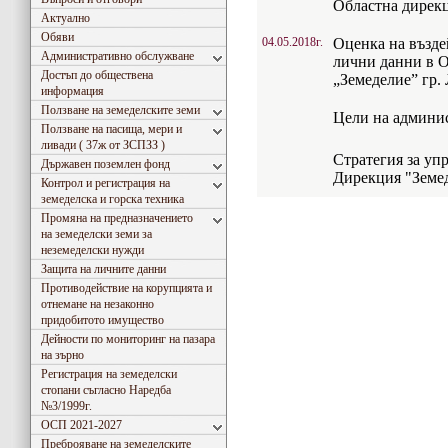
Областна дирекц
Актуално
Обяви
04.05.2018г.
Оценка на възде
Административно обслужване
лични данни в 
Достъп до обществена
„Земеделие” гр.
информация
Ползване на земеделските земи
Цели на админис
Ползване на пасища, мери и
ливади ( 37ж от ЗСПЗЗ )
Стратегия за уп
Държавен поземлен фонд
Дирекция "Земед
Контрол и регистрация на
земеделска и горска техника
Промяна на предназначението
на земеделски земи за
неземеделски нужди
Защита на личните данни
Противодействие на корупцията и
отнемане на незаконно
придобитото имущество
Дейности по мониторинг на пазара
на зърно
Регистрация на земеделски
стопани съгласно Наредба
№3/1999г.
ОСП 2021-2027
Преброяване на земеделските