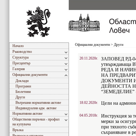
Официални документи
>
Други
Начало
Ръководство
Структура
20.11.2020г.
ЗАПОВЕД РД-04-1
Пресцентър
утвърждаваща
Галерия
РЕДА И НАЧИ
Официални документи
НА ПРЕДВАРИ
ДОКУМЕНТИ И
Доклади
ДЕЙНОСТТА Н
Програми
“ЗЕМЕДЕЛИЕ” 
Бюлетини
Други
Вътрешни нормативни актове
18.02.2020г.
Цели на админис
Индивидуални адм. актове
Нормативни актове
04.05.2018г.
Инструкция за 
Обществени поръчки - профил
мерки за осигур
на купувача
при тяхното съб
Връзка
съхраняване в р
Въпроси и отговори