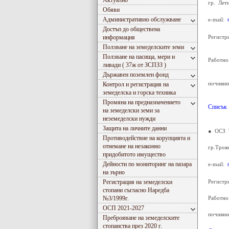
Актуално
гр. Лет
Обяви
Административно обслужване
e-mail:
Достъп до обществена
информация
Регистр
Ползване на земеделските земи
Ползване на пасища, мери и
Работно
ливади ( 37ж от ЗСПЗЗ )
Държавен поземлен фонд
почивни
Контрол и регистрация на
земеделска и горска техника
Промяна на предназначението
Списък
на земеделски земи за
неземеделски нужди
Защита на личните данни
● ОСЗ 
Противодействие на корупцията и
отнемане на незаконно
гр.Троя
придобитото имущество
Дейности по мониторинг на пазара
e-mail:
на зърно
Регистрация на земеделски
Регистр
стопани съгласно Наредба
№3/1999г.
Работно
ОСП 2021-2027
почивни
Преброяване на земеделските
стопанства през 2020 г.