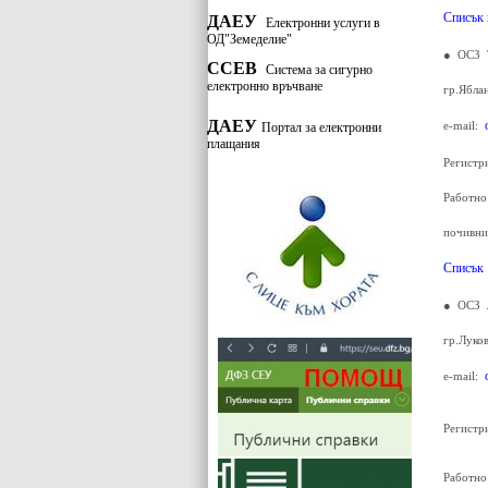
Списък 
ДАЕУ
Електронни услуги в
ОД"Земеделие"
● ОСЗ 
ССЕВ
Система за сигурно
електронно връчване
гр.Ябла
ДАЕУ
e-mail:
Портал за електронни
плащания
Регистр
Работно
почивни
Списък
● ОСЗ 
гр.Луко
e-mail:
Регистр
Работно