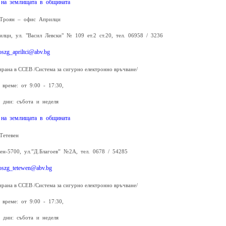
 на землищата в общината
Троян – офис Априлци
илци, ул. "Васил Левски" № 109 ет.2 ст.20, тел. 06958 / 3236
oszg_apriltci@abv.bg
ирана в ССЕВ /Система за сигурно електронно връчване/
 време: от 9:00 - 17:30,
 дни: събота и неделя
 на землищата в общината
Тетевен
вен-5700, ул.”Д.Благоев” №2А, тел. 0678 / 54285
oszg_tetewen@abv.bg
ирана в ССЕВ /Система за сигурно електронно връчване/
 време: от 9:00 - 17:30,
 дни: събота и неделя