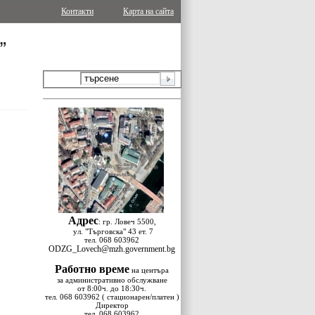
Контакти
Карта на сайта
Адрес
: гр. Ловеч 5500,
ул. "Търговска" 43 ет. 7
тел. 068 603962
ODZG_Lovech@mzh.government.bg
Работно време
на центъра
за административно обслужване
от 8:00ч. до 18:30ч.
тел. 068 603962 ( стационарен/платен )
Директор
тел. 068 603962