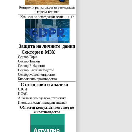
Контрол и регистрация на земеделска
и горска техника
Комисия за земеделски земи
- чл. 17
Защита на личните данни
Сектори в МЗХ
Сектор Гори
Сектор Тютюн
Сектор Рибарство
Сектор Растениевъдство
Сектор Животновъдство
Биологично производство
Статистика и анализи
СЗСИ
ИСАС
Анкета за земеделска статистика
Икономически и пазарни анализи
Областeн консултативeн съвет по
животновъдство