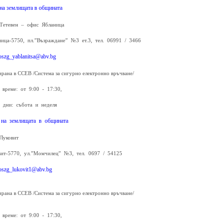
на землищата в общината
Тетевен – офис Ябланица
ница-5750, пл.”Възраждане” №3 ет.3, тел. 06991 / 3466
oszg_yablanitsa@abv.bg
ирана в ССЕВ /Система за сигурно електронно връчване/
 време: от 9:00 - 17:30,
 дни: събота и неделя
 на землищата в общината
Луковит
вит-5770, ул.”Момчилец” №3, тел. 0697 / 54125
oszg_lukovit1@abv.bg
ирана в ССЕВ /Система за сигурно електронно връчване/
 време: от 9:00 - 17:30,