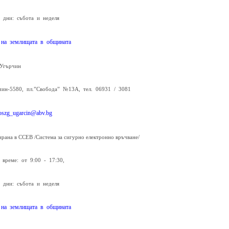
 дни: събота и неделя
 на землищата в общината
Угърчин
чин-5580, пл.”Свобода” №13А, тел. 06931 / 3081
oszg_ugarcin@abv.bg
ирана в ССЕВ /Система за сигурно електронно връчване/
 време: от 9:00 - 17:30,
 дни: събота и неделя
 на землищата в общината