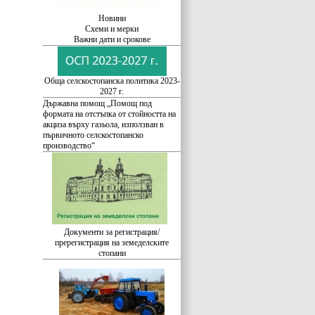
Новини
Схеми и мерки
Важни дати и срокове
Обща селскостопанска политика 2023-
2027 г.
Държавна помощ „Помощ под
формата на отстъпка от стойността на
акциза върху газьола, използван в
първичното селскостопанско
производство“
Документи за регистрация/
пререгистрация на земеделските
стопани