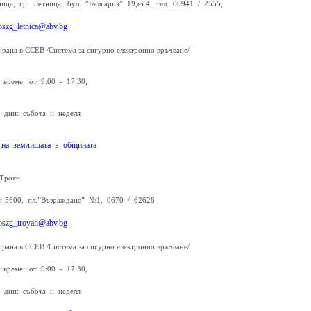
ница, гр. Летница, бул. ”България” 19,ет.4, тел. 06941 / 2555;
oszg_letnica@abv.bg
ирана в ССЕВ /Система за сигурно електронно връчване/
 време: от 9:00 - 17:30,
 дни: събота и неделя
 на землищата в общината
Троян
н-5600, пл.”Възраждане” №1, 0670 / 62628
oszg_troyan@abv.bg
ирана в ССЕВ /Система за сигурно електронно връчване/
 време: от 9:00 - 17:30,
 дни: събота и неделя