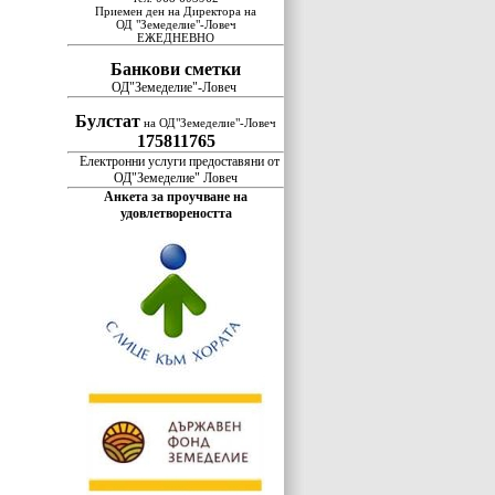
Приемен ден на Директора на
ОД "Земеделие"-Ловеч
ЕЖЕДНЕВНО
Банкови сметки
ОД"Земеделие"-Ловеч
Булстат
на ОД"Земеделие"-Ловеч
175811765
Електронни услуги предоставяни от
ОД"Земеделие" Ловеч
Анкета за проучване на
удовлетвореността