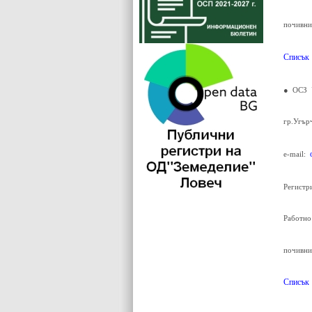
почивни
Списък
● ОСЗ 
гр.Угър
e-mail:
Регистр
Работно
почивни
Списък