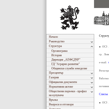
Структ
Начало
Ръководство
Структура
● ОСЗ 
Органограма
гр. Лов
История
Дирекция „АПФСДЧР”
e-mail:
ГД "Аграрно развитиe"
Общински служби земеделие
Регистр
Пресцентър
Галерия
Работно
Официални документи
почивни
Нормативни актове
Обществени поръчки - профил
Списък
на купувача
Връзка
● ОСЗ 
Въпроси и отговори