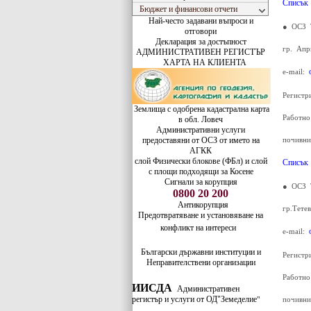
Списък
Бюджет и финансови отчети
Най-често задавани въпроси и
● ОСЗ 
отговори
Декларация за достъпност
гр. Апр
АДМИНИСТРАТИВЕН РЕГИСТЪР
ХАРТА НА КЛИЕНТА
e-mail:
Регистр
Землища с одобрена кадастрална карта
Работно
в обл. Ловеч
Административни услуги
предоставяни от ОСЗ от името на
почивни
АГКК
слой Физически блокове (ФБл) и слой
Списък
с площи подходящи за Косене
Сигнали за корупция
● ОСЗ 
0800 20 200
Антикорупция
гр.Тете
Предотвратяване и установяване на
конфликт на интереси
e-mail:
Български държавни институции и
Регистр
Неправителствени организации
Работно
ИИСДА
Административен
регистър и услуги от ОД"Земеделие
"
почивни