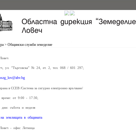
ура
>
Общински служби земеделие
Ловеч
еч, ул. ”Търговска” № 24, ет. 2, тел. 068 / 601 297;
oszg_lov@abv.bg
ирана в ССЕВ /Система за сигурно електронно връчване/
 време: от 9:00 - 17:30,
 дни: събота и неделя
 на землищата в общината
Ловеч - офис Летница