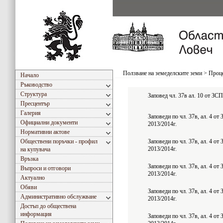
Ползване на земеделските земи
>
Проце
Начало
Ръководство
Структура
Заповед чл. 37в ал. 10 от ЗС
Пресцентър
Галерия
Заповеди по чл. 37в, ал. 4 о
Официални документи
2013/2014г.
Нормативни актове
Обществени поръчки - профил
Заповеди по чл. 37в, ал. 4 от
2013/2014г.
на купувача
Връзка
Заповеди по чл. 37в, ал. 4 о
Въпроси и отговори
2013/2014г.
Актуално
Обяви
Заповеди по чл. 37в, ал. 4 о
Административно обслужване
2013/2014г.
Достъп до обществена
информация
Заповеди по чл. 37в, ал. 4 от