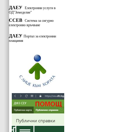
ДАЕУ
Електронни услуги в
ОД"Земеделие"
ССЕВ
Система за сигурно
електронно връчване
ДАЕУ
Портал за електронни
плащания