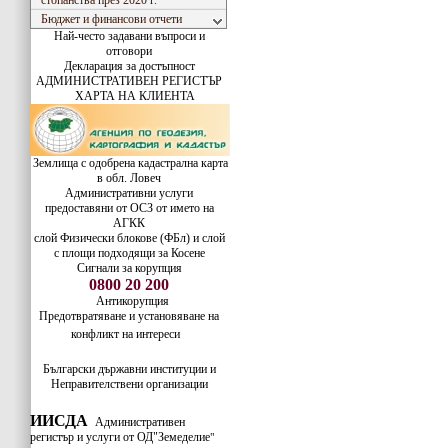
стопанства през 2020 г.
Бюджет и финансови отчети
Най-често задавани въпроси и
отговори
Декларация за достъпност
АДМИНИСТРАТИВЕН РЕГИСТЪР
ХАРТА НА КЛИЕНТА
Землища с одобрена кадастрална карта
в обл. Ловеч
Административни услуги
предоставяни от ОСЗ от името на
АГКК
слой Физически блокове (ФБл) и слой
с площи подходящи за Косене
Сигнали за корупция
0800 20 200
Антикорупция
Предотвратяване и установяване на
конфликт на интереси
Български държавни институции и
Неправителствени организации
ИИСДА
Административен
регистър и услуги от ОД"Земеделие
"