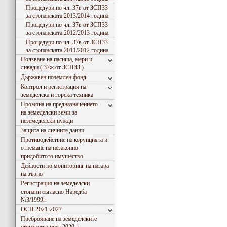
Процедури по чл. 37в от ЗСПЗЗ
за стопанската 2013/2014 година
Процедури по чл. 37в от ЗСПЗЗ
за стопанската 2012/2013 година
Процедури по чл. 37в от ЗСПЗЗ
за стопанската 2011/2012 година
Ползване на пасища, мери и
ливади ( 37ж от ЗСПЗЗ )
Държавен поземлен фонд
Контрол и регистрация на
земеделска и горска техника
Промяна на предназначението
на земеделски земи за
неземеделски нужди
Защита на личните данни
Противодействие на корупцията и
отнемане на незаконно
придобитото имущество
Дейности по мониторинг на пазара
на зърно
Регистрация на земеделски
стопани съгласно Наредба
№3/1999г.
ОСП 2021-2027
Преброяване на земеделските