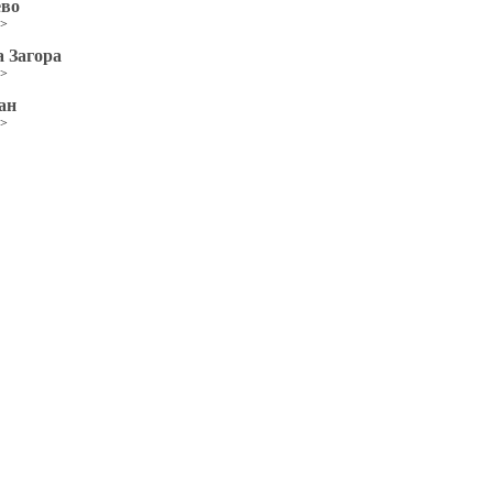
ево
>>
 Загора
>>
ан
>>