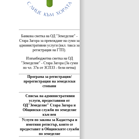
Банкова сметка на ОД "Земеделие" -
Стара Загора за превеждане на суми за
административни услуги (вкл. такса за
регистрация на ГТП).
Извънбюджетна сметка на ОД
"Земеделие" - Стара Загора (За суми
по чл. 37в от ЗСПЗЗ - бели петна)
Програма за регистрация/
пререгистрация на земеделски
стопани
Списък на административни
услуги, предоставяни от
ОД"Земеделие" Стара Загора и
Общински служби по земеделие
към нея
Услуги по закона за Кадастъра и
имотния регистър, които се
предоставят в Общинските служби
по земеделие