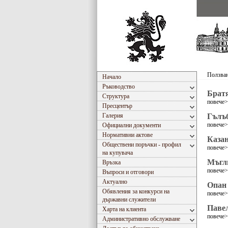
Ползван
Начало
Ръководство
Брат
Структура
повече
Пресцентър
Галерия
Гълъ
повече
Официални документи
Нормативни актове
Каза
Обществени поръчки - профил
повече
на купувача
Мъгл
Връзка
повече
Въпроси и отговори
Актуално
Опан
Обявления за конкурси на
повече
държавни служители
Паве
Харта на клиента
повече
Административно обслужване