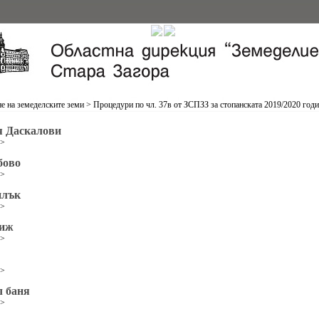
е на земеделските земи
>
Процедури по чл. 37в от ЗСПЗЗ за стопанската 2019/2020 год
я Даскалови
>>
бово
>>
нлък
>>
иж
>>
>>
л баня
>>