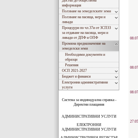
Достъп до обществена
информация
Ползване на земеделските земи
Ползване на пасища, мери и
ливади
Процедури по чл.37и от ЗСПЗЗ
за отдаване на пасища, мери и
ливади от ДПФ и ОПФ
08.0
Промяна предназначение на
земеделски земи
Необходими документи и
образци
Решения
08.0
ОСП 2021-2027
Бюджет и финанси
Електронни административни
услуги
08.0
Система за индивидуална справка -
Директни плащания
АДМИНИСТРАТИВНИ УСЛУГИ
27.0
ЕЛЕКТРОННИ
АДМИНИСТРАТИВНИ УСЛУГИ
АДМИНИСТРАТИВЕН РЕГИСТЪР