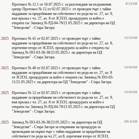
Протокол № 12.1 от 16.07.2025 г. за разглеждане на възражения
82.50 KB
срещу Протокол № 12 от 02.07.2025 г. от проведен търг с тайно
наддаване за придобиване на собственост по реда на чл. 27, ал. 9,
във връзка с чл. 27, ал. 8 от ЗСПЗЗ, процедурата за който е
открита със Заповед № РД-04-79/21.05.2025 г. на директорa на ОД
"Земеделие" - Стара Загора.
7.2025
Протокол № 41 от 02.07.2025 г. от проведен търг с тайно
132.50 KB
наддаване за придобиване на собственост по реда на чл. 27, ал. 8,
изречение второ от ЗСПЗЗ, процедурата за който е открита със
Заповед № ПО-03-36-38/23.05.2025 г. на директорa на ОД
"Земеделие" - Стара Загора.
7.2025
Протокол № 40 от 02.07.2025 г. от проведен търг с тайно
143.00 KB
наддаване за придобиване на собственост по реда на чл. 27, ал. 8
от ЗСПЗЗ, процедурата за който е открита със Заповед № ПО-03-
11/21.05.2025 г. на директорa на ОД "Земеделие" - Стара Загора.
7.2025
Протокол № 12 от 02.07.2025 г. от проведен търг с тайно
134.00 KB
наддаване за придобиване на собственост по реда на чл. 27, ал. 9,
във връзка с чл. 27, ал. 8 от ЗСПЗЗ, процедурата за който е
открита със Заповед № РД-04-79/21.05.2025 г. на директорa на ОД
"Земеделие" - Стара Загора.
5.2025
Заповед № ПО-03-36-38/23.05.2025 г. на директорa на ОД
399.43 KB
"Земеделие" - Стара Загора за откриване на процедура за
провеждане на първи търг с тайно наддаване за придобиване на
собственост по реда на чл.27, ал.8, изречение второ от ЗСПЗЗ,