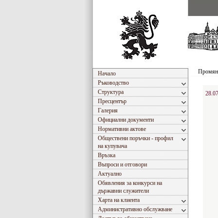
Промяна
Начало
Ръководство
Структура
28.0
Пресцентър
Галерия
Официални документи
Нормативни актове
Обществени поръчки - профил
на купувача
Връзка
Въпроси и отговори
Актуално
Обявления за конкурси на
държавни служители
Харта на клиента
Административно обслужване