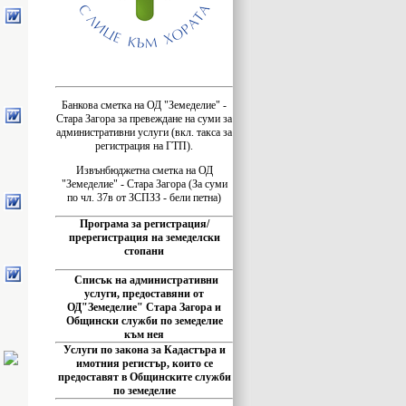
Банкова сметка на ОД "Земеделие" -
Стара Загора за превеждане на суми за
административни услуги (вкл. такса за
регистрация на ГТП).
Извънбюджетна сметка на ОД
"Земеделие" - Стара Загора (За суми
по чл. 37в от ЗСПЗЗ - бели петна)
Програма за регистрация/
пререгистрация на земеделски
стопани
Списък на административни
услуги, предоставяни от
ОД"Земеделие" Стара Загора и
Общински служби по земеделие
към нея
Услуги по закона за Кадастъра и
имотния регистър, които се
предоставят в Общинските служби
по земеделие