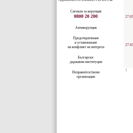
Сигнали за корупция
0800 20 200
27.0
Антикорупция
Предотвратяване
и установяване
27.0
на конфликт на интереси
Български
държавни институции
1
Неправителствени
организации