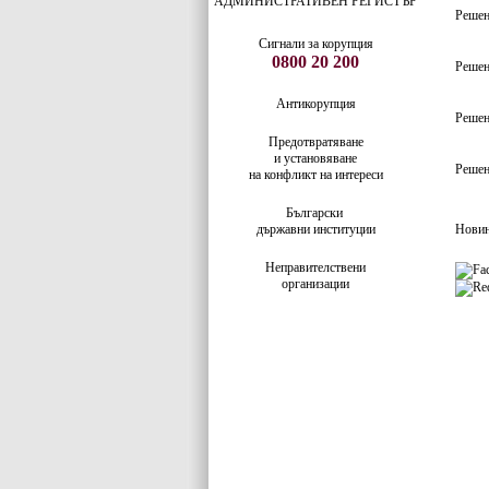
АДМИНИСТРАТИВЕН РЕГИСТЪР
Решени
Сигнали за корупция
0800 20 200
Решени
Антикорупция
Решени
Предотвратяване
и установяване
Решен
на конфликт на интереси
Български
държавни институции
Нови
Неправителствени
организации