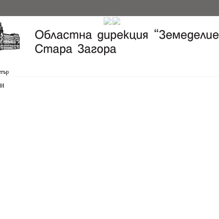
нтър
и