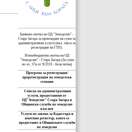
Банкова сметка на ОД "Земеделие" -
Стара Загора за превеждане на суми за
административни услуги (вкл. такса за
регистрация на ГТП).
Извънбюджетна сметка на ОД
"Земеделие" - Стара Загора (За суми
по чл. 37в от ЗСПЗЗ - бели петна)
Програма за регистрация/
пререгистрация на земеделски
стопани
Списък на административни
услуги, предоставяни от
ОД"Земеделие" Стара Загора и
Общински служби по земеделие
към нея
Услуги по закона за Кадастъра и
имотния регистър, които се
предоставят в Общинските служби
по земеделие