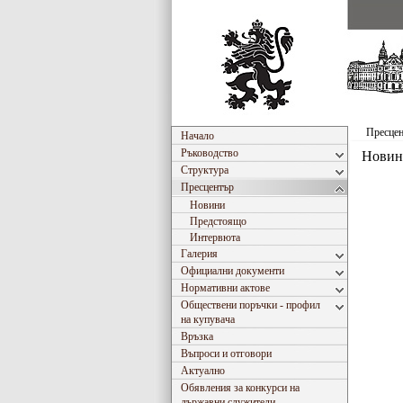
Пресце
Начало
Ръководство
Новин
Структура
Пресцентър
Новини
Предстоящо
Интервюта
Галерия
Официални документи
Нормативни актове
Обществени поръчки - профил
на купувача
Връзка
Въпроси и отговори
Актуално
Обявления за конкурси на
държавни служители