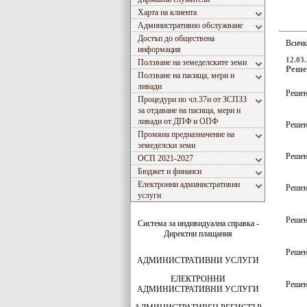
Харта на клиента
Административно обслужване
Достъп до обществена
Всичк
информация
12.03.
Ползване на земеделските земи
Решен
Ползване на пасища, мери и
ливади
Решени
Процедури по чл.37и от ЗСПЗЗ
за отдаване на пасища, мери и
ливади от ДПФ и ОПФ
Решени
Промяна предназначение на
земеделски земи
Решени
ОСП 2021-2027
Бюджет и финанси
Електронни административни
Решени
услуги
Решени
Система за индивидуална справка -
Директни плащания
Решени
АДМИНИСТРАТИВНИ УСЛУГИ
ЕЛЕКТРОННИ
Решени
АДМИНИСТРАТИВНИ УСЛУГИ