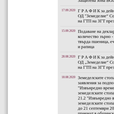
Защитена зона BG
17.09.2020
Г Р А Ф И К за дей
ОД "Земеделие“ Со
на ГТП на ЗГТ пре
15.09.2020
Подаване на декла
количество зърно 
твърда пшеница, еч
и рапица
28.08.2020
Г Р А Ф И К за дей
ОД „Земеделие“ Со
на ГТП на ЗГТ пре
18.08.2020
Земеделските стоп
заявления за подп
"Извънредно време
земеделските стоп
21.2 "Извънредно 
земеделските стоп
до 21 септември 20
приемат в общинск