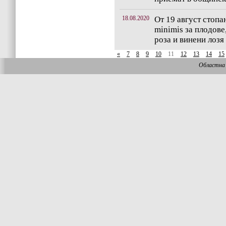
18.08.2020
От 19 август стопа
minimis за плодове
роза и винени лозя
«
7
8
9
10
11
12
13
14
15
Областна 