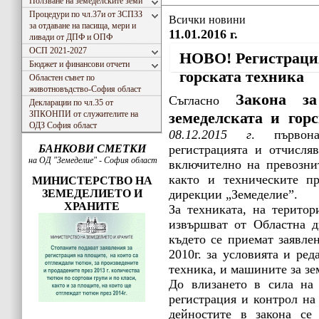
Ползване на земеделските земи
Процедури по чл.37и от ЗСПЗЗ
Всички новини
за отдаване на пасища, мери и
11.01.2016 г.
ливади от ДПФ и ОПФ
ОСП 2021-2027
НОВО! Регистрация
Бюджет и финансови отчети
горската техника
Областен съвет по
животновъдство-София област
Закона з
Съгласно
Декларации по чл.35 от
ЗПКОНПИ от служителите на
земеделската и гор
ОДЗ София област
08.12.2015 г
. първона
БАНКОВИ СМЕТКИ
регистрацията и отчисляв
на ОД "Земеделие" - София област
включително на превозни
както и техническите пр
МИНИСТЕРСТВО НА
ЗЕМЕДЕЛИЕТО И
дирекции „Земеделие”.
ХРАНИТЕ
За техниката, на територ
извършват от Областна д
където се приемат заявле
2010г. за условията и ред
техника, и машините за з
До влизането в сила на 
регистрация и контрол на
дейностите в закона се