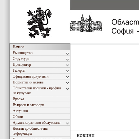
Начало
Ръководство
Структура
Пресцентър
Галерия
Официални документи
Нормативни актове
Обществени поръчки - профил
на купувача
Връзка
Въпроси и отговори
Актуално
Обяви
Административно обслужване
Достъп до обществена
информация
новини