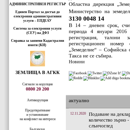
Областна дирекция „Земе
АДМИНИСТРАТИВЕН РЕГИСТЪР
Министерство на земеде
Единен Портал за достъп до
електронни административни
3130 0048 14
услуги – ЕПДЕАУ
В 14 – дневен срок, счи
Система за електронни услуги
периода 4 януари 2016 
(СЕУ) на ДФЗ
регистрация, талони
Справка за заявени Кадастрални
регистрационен номер 
имоти (КИ)
„Земеделие“ – Софийска о
Такса не се събира.
Новини
ЗЕМЛИЩА В АГКК
Сигнали за корупция
0800 20 200
актуално
Антикорупция
Предотвратяване
12.11.2020
Подаване на декла
и установяване
на конфликт на интереси
количество зърно -
слънчоглед
Български