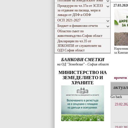
Ползване на земеделските земи
27.03.2026
Процедури по чл.37и от ЗСПЗЗ
за отдаване на пасища, мери и
ливади от ДПФ и ОПФ
ОСП 2021-2027
Бюджет и финансови отчети
Областен съвет по
животновъдство-София област
Декларации по чл.35 от
ЗПКОНПИ от служителите на
Наръчник
ОДЗ София област
за Кампа
БАНКОВИ СМЕТКИ
на ОД "Земеделие" - София област
МИНИСТЕРСТВО НА
ЗЕМЕДЕЛИЕТО И
прочети
ХРАНИТЕ
актуа
Go back
23.02.20
23.02.20