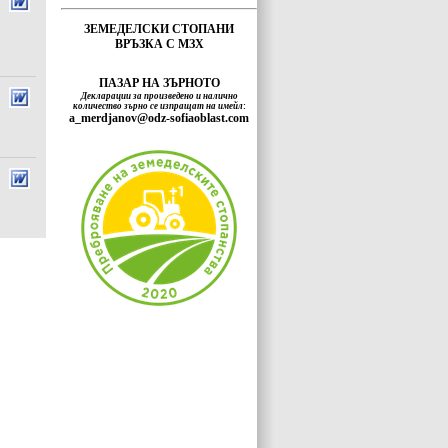
ЗЕМЕДЕЛСКИ СТОПАНИ
ВРЪЗКА С МЗХ
ПАЗАР НА ЗЪРНОТО
Декларации за произведено и налично
количество зърно се изпращат на имейл
:
a_merdjanov@odz-sofiaoblast.com