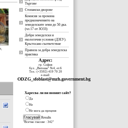
Търгове
Стопански дворове
Комисия за промяна
предназначението на
земеделските земи до 50 дка.
(чл.17 от ЗОЗЗ)
Добри земеделски и
екологични условия (ДЗЕУ).
Кръстосано съответствие
е,
Правила за добра земеделска
практика
Адрес:
гр. София
бул. „Витоша” №4, ет.6
Тел.: (+3592) 419 70 20
e-mail:
ODZG_sfoblast@mzh.government.bg
Харесва ли ви новият сайт?
Да
Не
Не мога да преценя
Results
"Всичко гласове : 342"