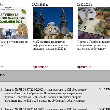
 г.
27.03.2026 г.
02.02.2026 г.
 за директни плащания
МЗХ стартира национална
Приета е Тарифа за таксит
ния 2026
информационна кампания за
събирани от органите по
директни плащания 2026 г.
поземлена собственост
 >>
прочети >>
прочети >>
лно
23
Заповед № РД-04-37/22.02.2023 г. на директора на ОД „Земеделие“ –
64.15 KB
София област за Одобрение на: Изменение на парцеларен план,
прието с Протокол от 02.02.2023г., засягащ стопански двор на
организациите по §12 в с. Вакарел, м. „Зубевица“, общ. Ихтиман.
23
Заповед № РД-04-36/22.02.2023 г. на директора на ОД „Земеделие“ –
64.60 KB