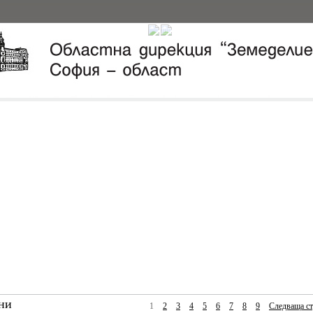
ни
1
2
3
4
5
6
7
8
9
Следваща ст