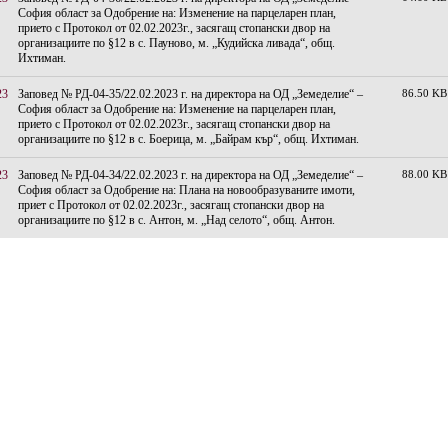
София област за Одобрение на: Изменение на парцеларен план,
прието с Протокол от 02.02.2023г., засягащ стопански двор на
организациите по §12 в с. Пауново, м. „Кудийска ливада“, общ.
Ихтиман.
23
Заповед № РД-04-35/22.02.2023 г. на директора на ОД „Земеделие“ –
86.50 KB
София област за Одобрение на: Изменение на парцеларен план,
прието с Протокол от 02.02.2023г., засягащ стопански двор на
организациите по §12 в с. Боерица, м. „Байрам кър“, общ. Ихтиман.
23
Заповед № РД-04-34/22.02.2023 г. на директора на ОД „Земеделие“ –
88.00 KB
София област за Одобрение на: Плана на новообразуваните имоти,
приет с Протокол от 02.02.2023г., засягащ стопански двор на
организациите по §12 в с. Антон, м. „Над селото“, общ. Антон.