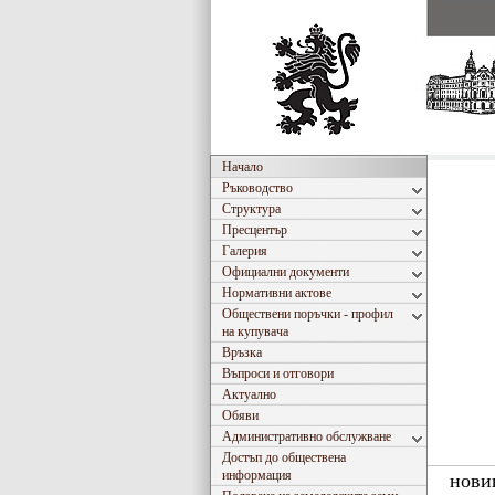
Начало
Ръководство
Структура
Пресцентър
Галерия
Официални документи
Нормативни актове
Обществени поръчки - профил
на купувача
Връзка
Въпроси и отговори
Актуално
Обяви
Административно обслужване
Достъп до обществена
информация
нови