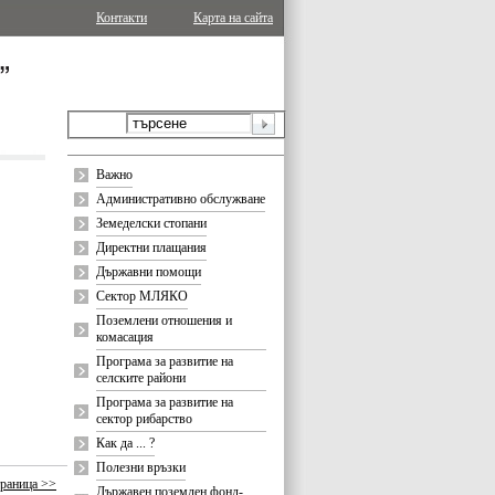
Контакти
Карта на сайта
Важно
Административно обслужване
Земеделски стопани
Директни плащания
Държавни помощи
Сектор МЛЯКО
Поземлени отношения и
комасация
Програма за развитие на
селските райони
Програма за развитие на
сектор рибарство
Как да ... ?
Полезни връзки
раница >>
Държавен поземлен фонд-