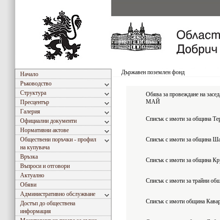
Държавен поземлен фонд
Начало
Ръководство
Структура
Обява за провеждане на засед
МАЙ
Пресцентър
Галерия
Списък с имоти за община Те
Официални документи
Нормативни актове
Обществени поръчки - профил
Списък с имоти за община Ш
на купувача
Връзка
Списък с имоти за община К
Въпроси и отговори
Актуално
Списък с имоти за трайни об
Обяви
Административно обслужване
Списък с имоти община Кава
Достъп до обществена
информация