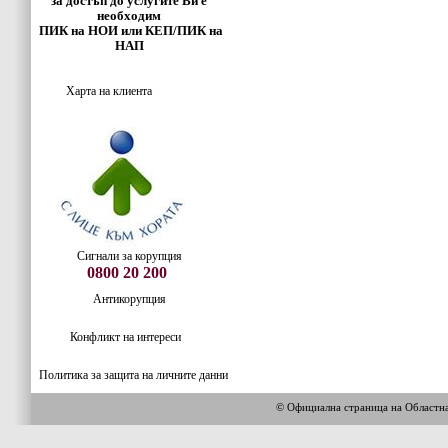
за достъп до услугите Ви е
необходим
ПИК на НОИ или КЕП/ПИК на
НАП
Харта на клиента
Сигнали за корупция
0800 20 200
Антикорупция
Конфликт на интереси
Политика за защита на личните данни
© Официална страница на Област