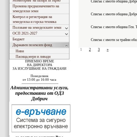
Мониторинг на пазара за зърно
Списък с имоти община Добр
Промяна предназначението на
земеделски земи
Списък с имоти община Добр
Контрол и регистрация на
земеделска и горска техника
Списък с имоти община Ген. 
Ползване на земеделските земи
ОСП 2021-2027
Бюджет
Списък с имоти за трайни об
Държавен поземлен фонд
1
2
3
»
Ниви
Пасища,мери и ливади
ПРИЕМНО ВРЕМЕ
НА ДИРЕКТОРА
ЗА ИЗСЛУШВАНЕ НА ГРАЖДАНИ
Понеделник
от 13:00 до 16:00 часа
------------------------------
Административни услуги,
предоставяни от ОДЗ
Добрич