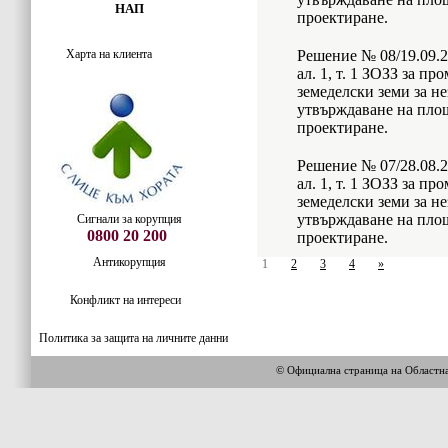
НАП
проектиране.
Харта на клиента
Решение № 08/19.09.20
ал. 1, т. 1 ЗОЗЗ за п
земеделски земи за н
утвърждаване на площ
проектиране.
Решение № 07/28.08.20
ал. 1, т. 1 ЗОЗЗ за п
земеделски земи за н
утвърждаване на площ
Сигнали за корупция
0800 20 200
проектиране.
Антикорупция
1
2
3
4
»
Конфликт на интереси
Политика за защита на личните данни
© Официална страница на Област