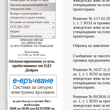
земеделски земи за н
Мониторинг на пазара за зърно
утвърждаване на площ
Промяна предназначението на
земеделски земи
проектиране.
Контрол и регистрация на
земеделска и горска техника
Решение № 1/17.02.202
Ползване на земеделските земи
1, т. 1 ЗОЗЗ за промя
ОСП 2021-2027
земеделски земи за н
Бюджет
утвърждаване на площ
проектиране.
Държавен поземлен фонд
ПРИЕМНО ВРЕМЕ
НА ДИРЕКТОРА
Образец на заявление
ЗА ИЗСЛУШВАНЕ НА ГРАЖДАНИ
Понеделник
от 13:00 до 16:00 часа
Съобщение за таксите
------------------------------
промяна предназначе
Административни услуги,
предоставяни от ОДЗ
Решение № 10/27.11.20
Добрич
ал. 1, т. 1 ЗОЗЗ за п
земеделски земи за н
утвърждаване на площ
проектиране.
Решение № 09/2816.10.
ал. 1, т. 1 ЗОЗЗ за п
за достъп до услугите Ви е
необходим
земеделски земи за н
ПИК на НОИ или КЕП/ПИК на
утвърждаване на площ