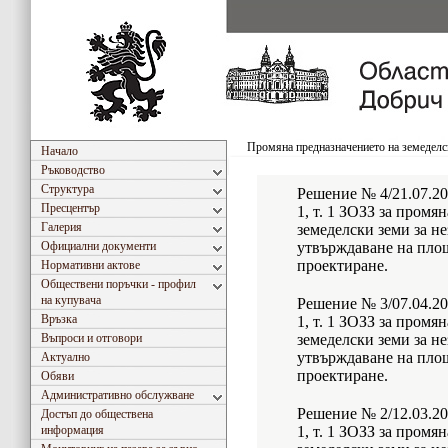
Промяна предназначението на земеделс
Начало
Ръководство
Структура
Решение № 4/21.07.202
Пресцентър
1, т. 1 ЗОЗЗ за промя
Галерия
земеделски земи за н
Официални документи
утвърждаване на площ
проектиране.
Нормативни актове
Обществени поръчки - профил
на купувача
Решение № 3/07.04.202
Връзка
1, т. 1 ЗОЗЗ за промя
Въпроси и отговори
земеделски земи за н
утвърждаване на площ
Актуално
проектиране.
Обяви
Административно обслужване
Решение № 2/12.03.202
Достъп до обществена
информация
1, т. 1 ЗОЗЗ за промя