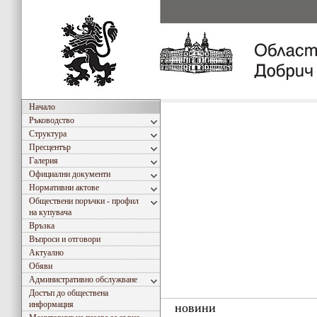
Начало
Ръководство
Структура
Пресцентър
Галерия
Официални документи
Нормативни актове
Обществени поръчки - профил
на купувача
Връзка
Въпроси и отговори
Актуално
Обяви
Административно обслужване
Достъп до обществена
информация
новини