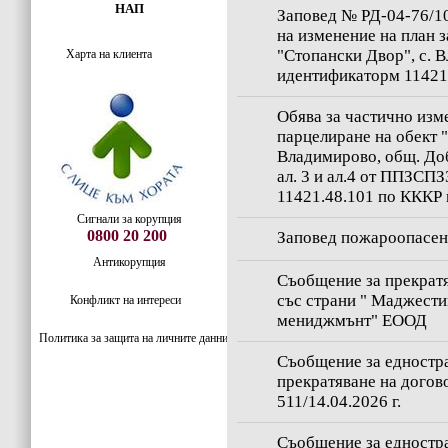
НАП
Заповед № РД-04-76/10
на изменение на план з
"Стопански Двор", с. 
Харта на клиента
идентификаторм 11421
Обява за частично изм
парцелиране на обект "
Владимирово, общ. Доб
ал. 3 и ал.4 от ППЗСП
11421.48.101 по КККР 
Сигнали за корупция
0800 20 200
Заповед пожароопасен 
Антикорупция
Съобщение за прекратя
със страни " Маджести
Конфликт на интереси
мениджмънт" ЕООД
Политика за защита на личните данни
Съобщение за едностра
прекратяване на догов
511/14.04.2026 г.
Съобщение за едностра