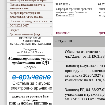
Мониторинг на пазара за зърно
31.07.2026 г.
01.07
Промяна предназначението на
земеделски земи
Стартират теренните проверки
Запов
на физическите блокове за
за от
Контрол и регистрация на
Кампания 2026
за о
земеделска и горска техника
Ползване на земеделските земи
ОСП 2021-2027
Бюджет
прочети >>
проч
Държавен поземлен фонд
ПРИЕМНО ВРЕМЕ
актуално
НА ДИРЕКТОРА
ЗА ИЗСЛУШВАНЕ НА ГРАЖДАНИ
Понеделник
Обява за изготвените 
от 13:00 до 16:00 часа
------------------------------
чл.72,ал.4 от ППЗСПЗЗ
Административни услуги,
предоставяни от ОДЗ
Заповед №РД-04-96/03.
Добрич
процедура по сключван
стопанска 2026/2027 г.
комисиите по чл. 37в, 
Заповед РД-04-88/27.07
участници в тръжна пр
за достъп до услугите Ви е
ал.8 от ЗСПЗЗ от Стоп
необходим
ПИК на НОИ или КЕП/ПИК на