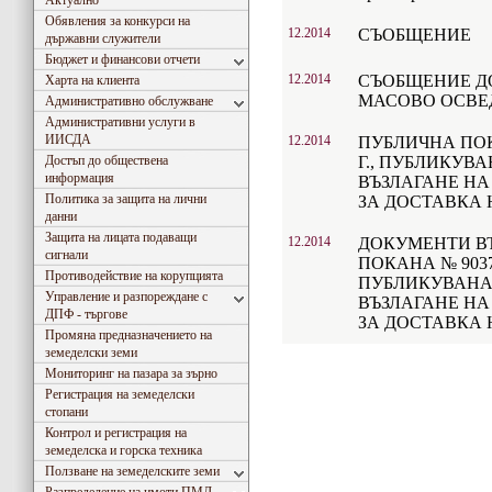
Актуално
Обявления за конкурси на
12.2014
СЪОБЩЕНИЕ
държавни служители
Бюджет и финансови отчети
12.2014
СЪОБЩЕНИЕ ДО
Харта на клиента
МАСОВО ОСВ
Административно обслужване
Административни услуги в
ИИСДА
12.2014
ПУБЛИЧНА ПОКА
Достъп до обществена
Г., ПУБЛИКУВА
информация
ВЪЗЛАГАНЕ Н
Политика за защита на лични
ЗА ДОСТАВКА 
данни
Защита на лицата подаващи
12.2014
ДОКУМЕНТИ ВЪ
сигнали
ПОКАНА № 903745
Противодействие на корупцията
ПУБЛИКУВАНА 
Управление и разпореждане с
ВЪЗЛАГАНЕ Н
ДПФ - търгове
ЗА ДОСТАВКА 
Промяна предназначението на
земеделски земи
Мониторинг на пазара за зърно
Регистрация на земеделски
стопани
Контрол и регистрация на
земеделска и горска техника
Ползване на земеделските земи