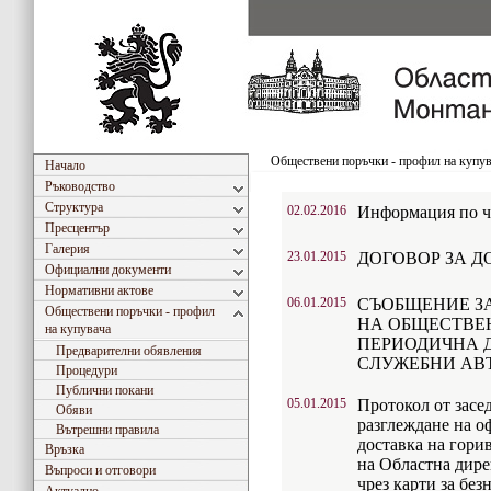
Обществени поръчки - профил на купу
Начало
Ръководство
Структура
02.02.2016
Информация по чл.
Пресцентър
Галерия
23.01.2015
ДОГОВОР ЗА Д
Официални документи
Нормативни актове
06.01.2015
СЪОБЩЕНИЕ ЗА
Обществени поръчки - профил
НА ОБЩЕСТВЕН
на купувача
ПЕРИОДИЧНА Д
Предварителни обявления
СЛУЖЕБНИ АВ
Процедури
Публични покани
05.01.2015
Протокол от засе
Обяви
разглеждане на о
Вътрешни правила
доставка на гори
Връзка
на Областна дире
Въпроси и отговори
чрез карти за бе