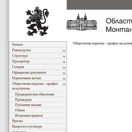
Обществени поръчки - профил на купу
Начало
Ръководство
Структура
Пресцентър
Галерия
Официални документи
Нормативни актове
Обществени поръчки - профил
на купувача
Предварителни обявления
Процедури
Публични покани
Обяви
Вътрешни правила
Връзка
Въпроси и отговори