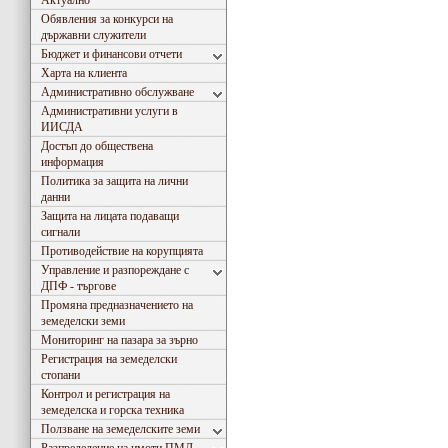
Актуално
Обявления за конкурси на
държавни служители
Бюджет и финансови отчети
Харта на клиента
Административно обслужване
Административни услуги в
ИИСДА
Достъп до обществена
информация
Политика за защита на лични
данни
Защита на лицата подаващи
сигнали
Противодействие на корупцията
Управление и разпореждане с
ДПФ - търгове
Промяна предназначението на
земеделски земи
Мониторинг на пазара за зърно
Регистрация на земеделски
стопани
Контрол и регистрация на
земеделска и горска техника
Ползване на земеделските земи