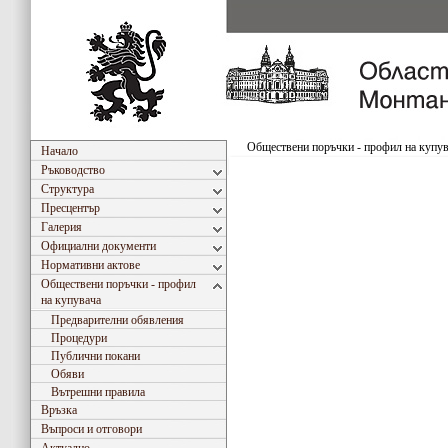
Обществени поръчки - профил на купу
Начало
Ръководство
Структура
Пресцентър
Галерия
Официални документи
Нормативни актове
Обществени поръчки - профил
на купувача
Предварителни обявления
Процедури
Публични покани
Обяви
Вътрешни правила
Връзка
Въпроси и отговори