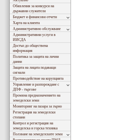
Актуално
Обявления за конкурси на
държавни служители
Бюджет и финансови отчети
Харта на клиента
Административно обслужване
Административни услуги в
ИИСДА
Достъп до обществена
информация
Политика за защита на лични
данни
Защита на лицата подаващи
сигнали
Противодействие на корупцията
Управление и разпореждане с
ДПФ - търгове
Промяна предназначението на
земеделски земи
Мониторинг на пазара за зърно
Регистрация на земеделски
стопани
Контрол и регистрация на
земеделска и горска техника
Ползване на земеделските земи