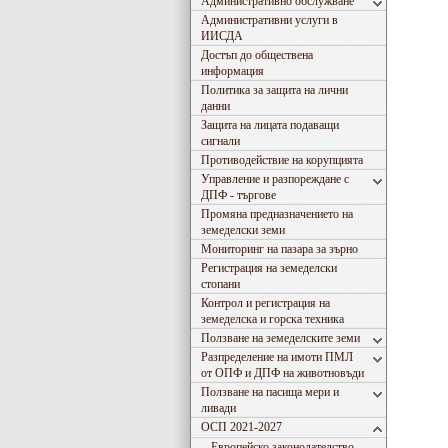
Административно обслужване
Административни услуги в
ИИСДА
Достъп до обществена
информация
Политика за защита на лични
данни
Защита на лицата подаващи
сигнали
Противодействие на корупцията
Управление и разпореждане с
ДПФ - търгове
Промяна предназначението на
земеделски земи
Мониторинг на пазара за зърно
Регистрация на земеделски
стопани
Контрол и регистрация на
земеделска и горска техника
Ползване на земеделските земи
Разпределение на имоти ПМЛ
от ОПФ и ДПФ на животновъди
Ползване на пасища мери и
ливади
ОСП 2021-2027
Европейско законодателство