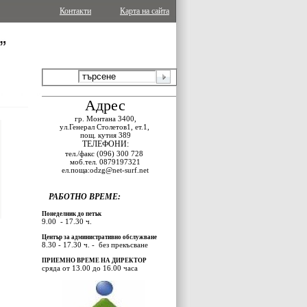
Контакти
Карта на сайта
Адрес
гр.
Монтана 3400,
ул.Генерал Столетов1, ет.1,
пощ.
кутия 389
ТЕЛЕФОНИ:
тел./факс (096) 300
728
моб.тел.
0879197321
ел.поща:odzg@net-surf.net
РАБОТНО
ВРЕМЕ:
Понеделник до петък
9.00
- 17.30 ч.
Център
за
административно
обслужване
8.30 - 17.30 ч.
-
без
прекъсване
ПРИЕМНО
ВРЕМЕ
НА
ДИРЕКТОР
сряда
от
13.00
до
16.00
часа