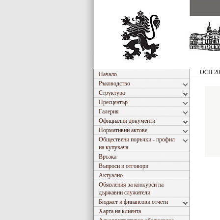
ОСП 20
Начало
Ръководство
Структура
Пресцентър
Галерия
Официални документи
Нормативни актове
Обществени поръчки - профил
на купувача
Връзка
Въпроси и отговори
Актуално
Обявления за конкурси на
държавни служители
Бюджет и финансови отчети
Харта на клиента