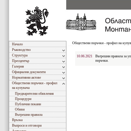
Обществени поръчки - профил на купу
Начало
Ръководство
Структура
10.06.2021
Вътрешни правила за уп
поръчки.
Пресцентър
Галерия
Официални документи
Нормативни актове
Обществени поръчки - профил
на купувача
Предварителни обявления
Процедури
Публични покани
Обяви
Вътрешни правила
Връзка
Въпроси и отговори