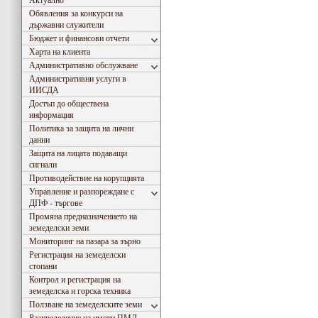
Актуално
Обявления за конкурси на
държавни служители
Бюджет и финансови отчети
Харта на клиента
Административно обслужване
Административни услуги в
ИИСДА
Достъп до обществена
информация
Политика за защита на лични
данни
Защита на лицата подаващи
сигнали
Противодействие на корупцията
Управление и разпореждане с
ДПФ - търгове
Промяна предназначението на
земеделски земи
Мониторинг на пазара за зърно
Регистрация на земеделски
стопани
Контрол и регистрация на
земеделска и горска техника
Ползване на земеделските земи