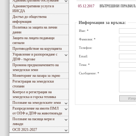
Административно обслужване
Административни услуги в
05.12.2017
ВЪТРЕШНИ ПРАВИЛ
ИИСДА
Достъп до обществена
информация
Информация за връзка:
Политика за защита на лични
Име: *
данни
Защита на лицата подаващи
Фамилия: *
сигнали
Телефон:
Противодействие на корупцията
Управление и разпореждане с
Email:
ДПФ - търгове
Промяна предназначението на
Тема: *
земеделски земи
Съобщение: *
Мониторинг на пазара за зърно
Регистрация на земеделски
стопани
Контрол и регистрация на
земеделска и горска техника
Ползване на земеделските земи
Разпределение на имоти ПМЛ
от ОПФ и ДПФ на животновъди
Ползване на пасища мери и
ливади
ОСП 2021-2027