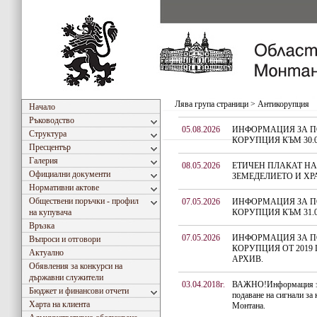
Лява група страници
>
Антикорупция
Начало
Ръководство
05.08.2026
ИНФОРМАЦИЯ ЗА П
Структура
КОРУПЦИЯ КЪМ 30.0
Пресцентър
Галерия
08.05.2026
ЕТИЧЕН ПЛАКАТ Н
Официални документи
ЗЕМЕДЕЛИЕТО И ХР
Нормативни актове
Обществени поръчки - профил
07.05.2026
ИНФОРМАЦИЯ ЗА П
на купувача
КОРУПЦИЯ КЪМ 31.0
Връзка
07.05.2026
ИНФОРМАЦИЯ ЗА П
Въпроси и отговори
КОРУПЦИЯ ОТ 2019 
Актуално
АРХИВ.
Обявления за конкурси на
държавни служители
03.04.2018г.
ВАЖНО!Информация за 
Бюджет и финансови отчети
подаване на сигнали за
Харта на клиента
Монтана.