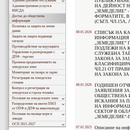
ПУБЛИКУВАНЕ 
Административно обслужване
НА ДЕЙНОСТ 
Административни услуги в
ИИСДА
„ЗЕМЕДЕЛИЕ” 
ФОРМАТИТЕ, В
Достъп до обществена
информация
(СЪГЛ. ЧЛ.15А, 
Политика за защита на лични
данни
08.01.2026
СПИСЪК НА К
Защита на лицата подаващи
ИНФОРМАЦИЯ 
сигнали
„ЗЕМЕДЕЛИЕ” 
Противодействие на корупцията
ПОДЛЕЖИ НА 
Управление и разпореждане с
СЛУЖЕБНА ТАЙ
ДПФ - търгове
ЗАКОНА ЗА ЗА
Промяна предназначението на
КЛАСИФИЦИРА
земеделски земи
ЧЛ.21 ОТ ПРА
Мониторинг на пазара за зърно
НА ЗАКОНА ЗА 
Регистрация на земеделски
стопани
08.01.2026
ГОДИШЕН ОТЧ
Контрол и регистрация на
ЗАЯВЛЕНИЯ ЗА
земеделска и горска техника
ОБЩЕСТВЕНА 
Ползване на земеделските земи
ИСКАНИЯ ЗА 
Разпределение на имоти ПМЛ
НА ИНФОРМАЦ
от ОПФ и ДПФ на животновъди
СЕКТОР В ОБЛ
Ползване на пасища мери и
„ЗЕМЕДЕЛИЕ“-Г
ливади
ОСП 2021-2027
07.01.2025
Описание на инф