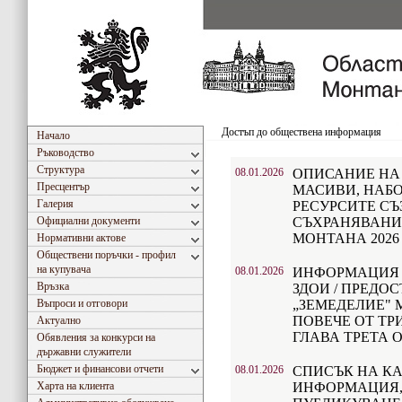
Достъп до обществена информация
Начало
Ръководство
Структура
08.01.2026
ОПИСАНИЕ Н
Пресцентър
МАСИВИ, НАБО
Галерия
РЕСУРСИТЕ СЪ
Официални документи
СЪХРАНЯВАНИ 
МОНТАНА 2026 
Нормативни актове
Обществени поръчки - профил
на купувача
08.01.2026
ИНФОРМАЦИЯ ПО 
Връзка
ЗДОИ / ПРЕДО
Въпроси и отговори
„ЗЕМЕДЕЛИЕ"
ПОВЕЧЕ ОТ ТР
Актуално
ГЛАВА ТРЕТА ОТ
Обявления за конкурси на
държавни служители
Бюджет и финансови отчети
08.01.2026
СПИСЪК НА К
Харта на клиента
ИНФОРМАЦИЯ,