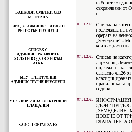
наборите от данн
съхранявани от О
БАНКОВИ СМЕТКИ ОДЗ
г.
МОНТАНА
07.01.2025
Списък на катег
ИИСДА -АДМИНИСТРАТИВЕН
подлежаща на пуб
РЕГИСТЪР И УСЛУГИ
сферата на дейно
„Земеделие” - Мо
които е достъпна 
СПИСЪК С
АДМИНИСТРАТИВНИТЕ
07.01.2025
Списък на катег
УСЛУГИ В ОДЗ, ОСЗ И КЪМ
дирекция „Земеде
АГКК
подлежи на класи
съгласно чл.26 от
МЕУ - ЕЛЕКТРОННИ
класифицираната
АДМИНИСТРАТИВНИ УСЛУГИ
правилника за пр
година.
07.01.2025
ИНФОРМАЦИЯ ПО 
МЕУ -
ПОРТАЛ ЗА ЕЛЕКТРОННИ
ЗДОИ / ПРЕДО
ПЛАЩАНИЯ
„ЗЕМЕДЕЛИЕ"
ПОВЕЧЕ ОТ ТР
ГЛАВА ТРЕТА ОТ
КАИС - ПОРТАЛ ЗА ЕУ