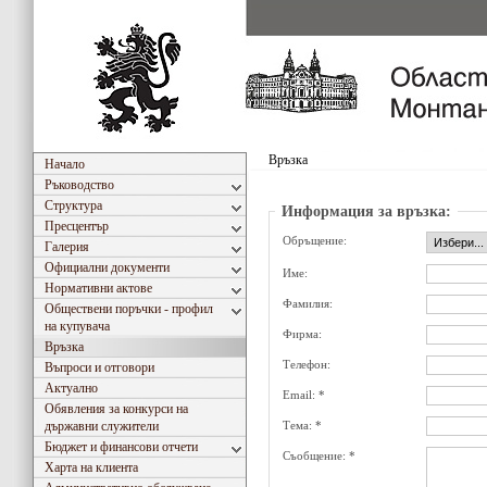
Връзка
Начало
Ръководство
Структура
Информация за връзка:
Пресцентър
Обръщение:
Галерия
Официални документи
Име:
Нормативни актове
Фамилия:
Обществени поръчки - профил
на купувача
Фирма:
Връзка
Телефон:
Въпроси и отговори
Актуално
Email: *
Обявления за конкурси на
държавни служители
Тема: *
Бюджет и финансови отчети
Съобщение: *
Харта на клиента