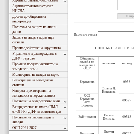
Административно обслужване
Административни услуги в
ИИСДА
Достъп до обществена
информация
Политика за защита на лични
данни
Въведете текста
Защита на лицата подаващи
сигнали
Противодействие на корупцията
СПИСЪК С АДРЕСИ 
Управление и разпореждане с
ДПФ - търгове
Общинска
служба по
началник
тел.код
Промяна предназначението на
земеделие /
земеделски земи
ОСЗ/
Мониторинг на пазара за зърно
Регистрация на земеделски
Берковица
0953
стопани
Силвия Д.
Контрол и регистрация на
Николова
земеделска и горска техника
ОСЗ
Берковица
09527
Ползване на земеделските земи
ИРМ
Вършец
Разпределение на имоти ПМЛ
от ОПФ и ДПФ на животновъди
Весела
Ползване на пасища мери и
Бойчиновци
09513
Пенкова
ливади
ОСП 2021-2027
Цветан
Брусарци
09783