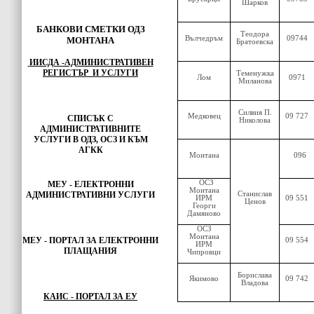
Шарков
БАНКОВИ СМЕТКИ ОДЗ
Теодора
Вълчедръм
09744
МОНТАНА
Братоевска
ИИСДА -АДМИНИСТРАТИВЕН
РЕГИСТЪР И УСЛУГИ
Теменужка
Лом
0971
Миланова
Силвия П.
Медковец
09 727
СПИСЪК С
Николова
АДМИНИСТРАТИВНИТЕ
УСЛУГИ В ОДЗ, ОСЗ И КЪМ
АГКК
Монтана
096
ОСЗ
МЕУ - ЕЛЕКТРОННИ
Монтана
АДМИНИСТРАТИВНИ УСЛУГИ
Станислав
ИРМ
09 551
Ценов
Георги
Дамяново
ОСЗ
Монтана
МЕУ -
ПОРТАЛ ЗА ЕЛЕКТРОННИ
09 554
ИРМ
ПЛАЩАНИЯ
Чипровци
Борислава
Якимово
09 742
Владова
КАИС - ПОРТАЛ ЗА ЕУ