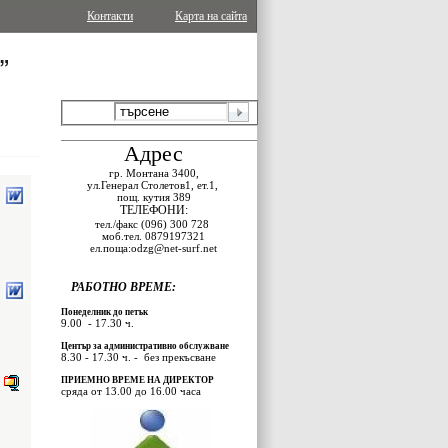
Контакти
Карта на сайта
Адрес
гр.
Монтана 3400,
ул.Генерал Столетов1, ет.1,
пощ.
кутия 389
ТЕЛЕФОНИ:
тел./факс (096) 300
728
моб.тел.
0879197321
ел.поща:odzg@net-surf.net
РАБОТНО
ВРЕМЕ:
Понеделник до петък
9.00
- 17.30 ч.
Център
за
административно
обслужване
8.30 - 17.30 ч.
-
без
прекъсване
ПРИЕМНО
ВРЕМЕ
НА
ДИРЕКТОР
сряда
от
13.00
до
16.00
часа