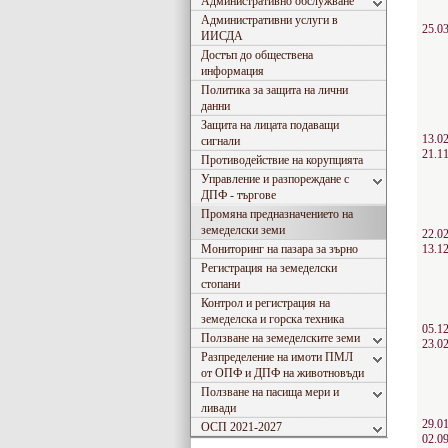
Административно обслужване
Административни услуги в
25.0
ИИСДА
Достъп до обществена
информация
Политика за защита на лични
данни
Защита на лицата подаващи
13.0
сигнали
21.1
Противодействие на корупцията
Управление и разпореждане с
ДПФ - търгове
Промяна предназначението на
земеделски земи
22.0
Мониторинг на пазара за зърно
13.1
Регистрация на земеделски
стопани
Контрол и регистрация на
земеделска и горска техника
05.1
Ползване на земеделските земи
23.0
Разпределение на имоти ПМЛ
от ОПФ и ДПФ на животновъди
Ползване на пасища мери и
ливади
29.0
ОСП 2021-2027
02.0