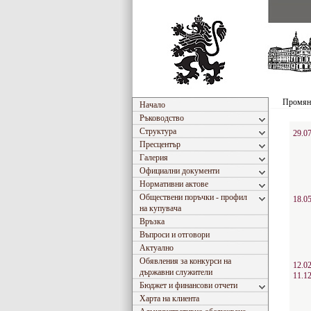
Промяна
Начало
Ръководство
Структура
29.0
Пресцентър
Галерия
Официални документи
Нормативни актове
Обществени поръчки - профил
18.0
на купувача
Връзка
Въпроси и отговори
Актуално
Обявления за конкурси на
12.0
държавни служители
11.1
Бюджет и финансови отчети
Харта на клиента