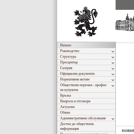
Начало
Ръководство
Структура
Пресцентър
Галерия
Официални документи
Нормативни актове
Обществени поръчки - профил
на купувача
Връзка
Въпроси и отговори
Актуално
Обяви
Административно обслужване
Достъп до обществена
информация
нови