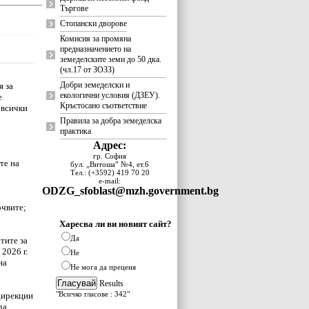
Търгове
Стопански дворове
Комисия за промяна
предназначението на
земеделските земи до 50 дка.
(чл.17 от ЗОЗЗ)
Добри земеделски и
я за
екологични условия (ДЗЕУ).
е
Кръстосано съответствие
 всички
Правила за добра земеделска
практика
Адрес:
гр. София
те на
бул. „Витоша” №4, ет.6
Тел.: (+3592) 419 70 20
e-mail:
ODZG_sfoblast@mzh.government.bg
очвите;
Харесва ли ви новият сайт?
Да
тите за
2026 г.
Не
на
Не мога да преценя
Results
"Всичко гласове : 342"
дирекции
да