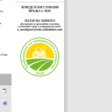
ЗЕМЕДЕЛСКИ СТОПАНИ
то,
ВРЪЗКА С МЗХ
ПАЗАР НА ЗЪРНОТО
ие
Декларации за произведено и налично
количество зърно се изпращат на имейл
:
a_merdjanov@odz-sofiaoblast.com