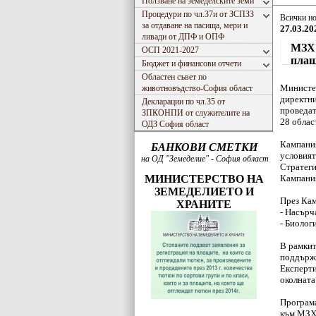
Ползване на земеделските земи
Процедури по чл.37и от ЗСПЗЗ
Всички н
за отдаване на пасища, мери и
27.03.202
ливади от ДПФ и ОПФ
МЗХ 
ОСП 2021-2027
плащ
Бюджет и финансови отчети
Областен съвет по
Министер
животновъдство-София област
директни
Декларации по чл.35 от
проведат
ЗПКОНПИ от служителите на
28 облас
ОДЗ София област
Кампания
БАНКОВИ СМЕТКИ
условият
на ОД "Земеделие" - София област
Стратеги
МИНИСТЕРСТВО НА
Кампания
ЗЕМЕДЕЛИЕТО И
През Кам
ХРАНИТЕ
- Насърч
- Биолог
В рамкит
поддържа
Експерти
околната
Програма
към МЗХ,