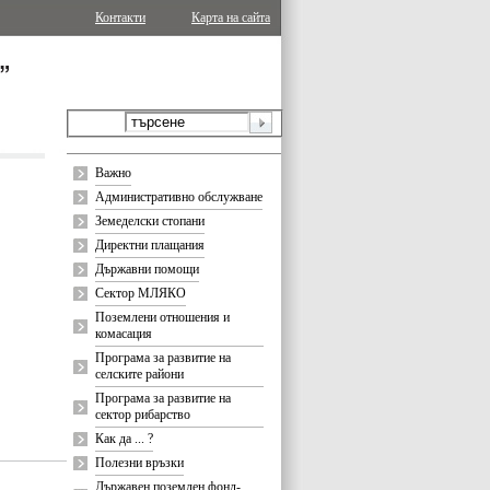
Контакти
Карта на сайта
Важно
Административно обслужване
Земеделски стопани
Директни плащания
Държавни помощи
Сектор МЛЯКО
Поземлени отношения и
комасация
Програма за развитие на
селските райони
Програма за развитие на
сектор рибарство
Как да ... ?
Полезни връзки
Държавен поземлен фонд-