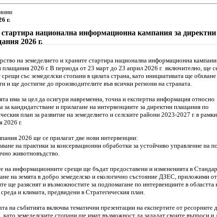
овини
6 г.
стартира национална информационна кампания за директни
ания 2026 г.
ство на земеделието и храните стартира национална информационна кампани
 плащания 2026 г. В периода от 23 март до 23 април 2026 г. включително, ще с
 срещи със земеделски стопани в цялата страна, като инициативата ще обхване
ти и ще достигне до производителите във всички региони на страната.
та има за цел да осигури навременна, точна и експертна информация относно
а за кандидатстване и прилагане на интервенциите за директни плащания по
ческия план за развитие на земеделието и селските райони 2023-2027 г. в рамки
 2026 г.
пания 2026 ще се прилагат две нови интервенции:
аване на практики за консервационни обработки за устойчиво управление на п
ично животновъдство.
е на информационните срещи ще бъдат предоставени и измененията в Стандар
не на земята в добро земеделско и екологично състояние ДЗЕС, приложими от 
те ще разяснят и възможностите за подпомагане по интервенциите в областта 
 среда и климата, предвидени в Стратегическия план.
та на събитията включва тематични презентации на експертите от ресорните 
 като земеделските стопани ще имат възможност да зададат своите въпроси и 