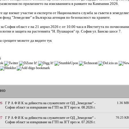
разяснения по прилагането на изискванията в рамките на Кампания 2026.
е ще вземат участие и експерти от Националната служба за съвети в земеделие
 фонд "Земеделие" и Българска агенция по безопасност на храните.
за София област е на 21 април 2026 г. от 10.00 часа в Института по почвознан
ологии и защита на растенията "Н. Пушкаров" гр. София ул. Банско шосе 7.
а срещите можете да видите
тук
6
лно
26
Г Р А Ф И К за дейността на служителите от ОД „Земеделие“ -
1.36 MB
София област за извършване на ГТП на ЗГТ през м. 08.2026 г.
27
Г Р А Ф И К за дейността на служителите от ОД „Земеделие“ -
70.25 KB
София област за извършване на ГТП на ЗГТ през м. 07.2026 г.