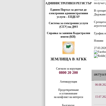
получат 
АДМИНИСТРАТИВЕН РЕГИСТЪР
Единен Портал за достъп до
В срещит
електронни административни
Държавен
услуги – ЕПДЕАУ
Срещата 
Система за електронни услуги
агротехн
(СЕУ) на ДФЗ
Справка за заявени Кадастрални
График н
имоти (КИ)
Новини
27.03.202
ЗЕМЛИЩА В АГКК
Сигнали за корупция
0800 20 200
актуа
Антикорупция
06.08.20
Предотвратяване
и установяване
15.07.20
на конфликт на интереси
Български