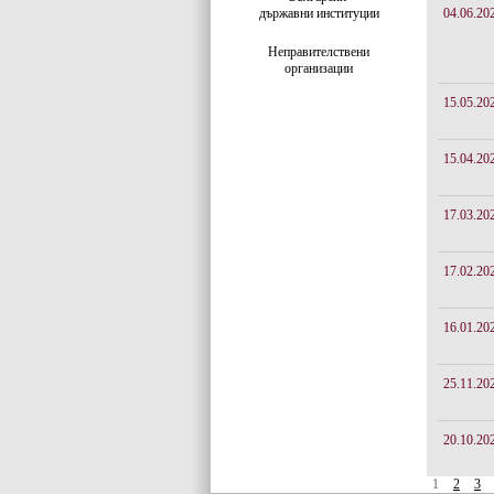
държавни институции
04.06.20
Неправителствени
организации
15.05.20
15.04.20
17.03.20
17.02.20
16.01.20
25.11.20
20.10.20
1
2
3