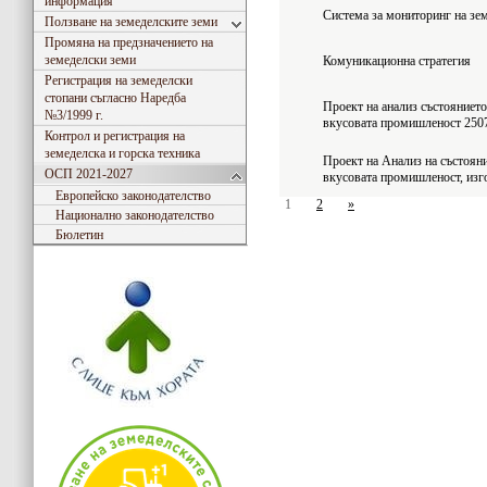
информация
Система за мониторинг на зе
Ползване на земеделските земи
Промяна на предзначението на
земеделски земи
Комуникационна стратегия
Регистрация на земеделски
стопани съгласно Наредба
Проект на анализ състоянието
№3/1999 г.
вкусовата промишленост 250
Контрол и регистрация на
земеделска и горска техника
Проект на Анализ на състояни
ОСП 2021-2027
вкусовата промишленост, изг
Европейско законодателство
1
2
»
Национално законодателство
Бюлетин