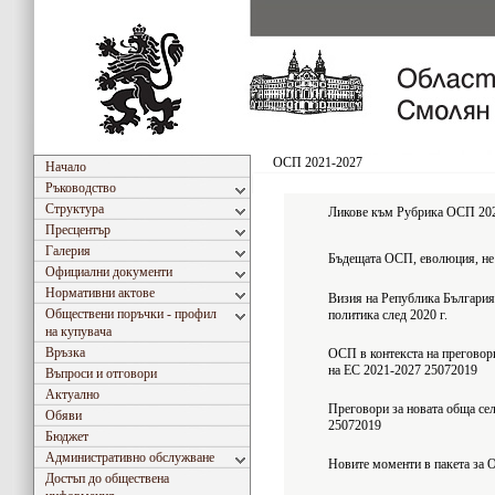
ОСП 2021-2027
Начало
Ръководство
Структура
Ликове към Рубрика ОСП 202
Пресцентър
Галерия
Бъдещата ОСП, еволюция, не
Официални документи
Нормативни актове
Визия на Република България
Обществени поръчки - профил
политика след 2020 г.
на купувача
Връзка
ОСП в контекста на преговор
на ЕС 2021-2027 25072019
Въпроси и отговори
Актуално
Преговори за новата обща се
Обяви
25072019
Бюджет
Административно обслужване
Новите моменти в пакета за
Достъп до обществена