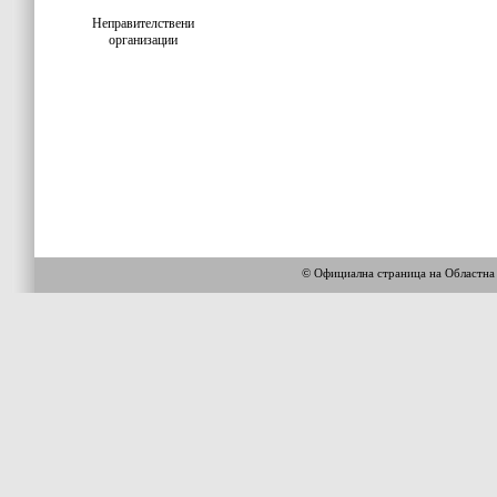
Неправителствени
организации
© Официална страница на Област