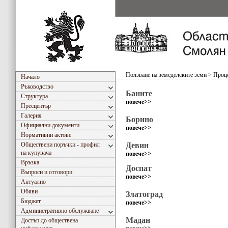
Ползване на земеделските земи
>
Проце
Начало
Ръководство
Баните
Структура
повече>>
Пресцентър
Галерия
Борино
Официални документи
повече>>
Нормативни актове
Обществени поръчки - профил
Девин
на купувача
повече>>
Връзка
Доспат
Въпроси и отговори
повече>>
Актуално
Обяви
Златоград
Бюджет
повече>>
Административно обслужване
Мадан
Достъп до обществена