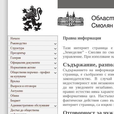
Правна информация
Начало
Ръководство
Тази интернет страница е
Структура
„Земеделие” - Смолян по смис
Пресцентър
управление. При използване н
Галерия
Официални документи
Съдържание, разпо
Нормативни актове
Съдържанието на информацио
Обществени поръчки - профил
страница, е съобразено с из
на купувача
законодателство. В случай 
Връзка
недостоверност или незаконо
Въпроси и отговори
да ни уведомите незабавно
Актуално
правно естество няма характе
Обяви
информативна цел. Настъпил
фактически действия само въ
Бюджет
интернет страница, са изцяло 
Административно обслужване
Достъп до обществена
Отговорност за чу