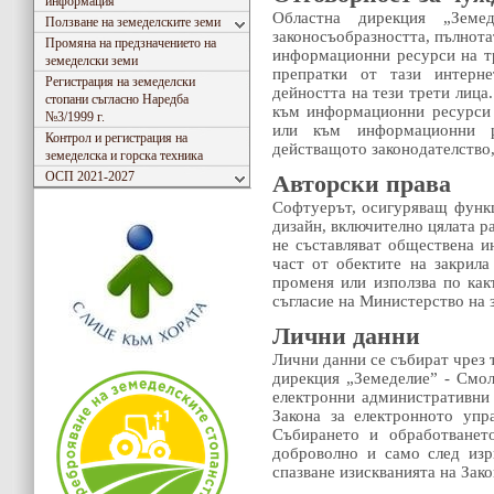
информация
Областна дирекция „Земе
Ползване на земеделските земи
законосъобразността, пълнота
Промяна на предзначението на
информационни ресурси на тр
земеделски земи
препратки от тази интерне
Регистрация на земеделски
дейността на тези трети лица
стопани съгласно Наредба
към информационни ресурси 
№3/1999 г.
или към информационни р
Контрол и регистрация на
действащото законодателство,
земеделска и горска техника
ОСП 2021-2027
Авторски права
Софтуерът, осигуряващ функц
дизайн, включително цялата р
не съставляват обществена и
част от обектите на закрила
променя или използва по как
съгласие на Министерство на 
Лични данни
Лични данни се събират чрез 
дирекция „Земеделие” - Смол
електронни административни 
Закона за електронното упр
Събирането и обработванет
доброволно и само след изр
спазване изискванията на Зако