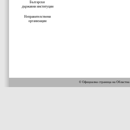
Български
държавни институции
Неправителствени
организации
© Официална страница на Област