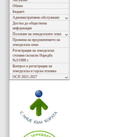
Актуално
Обяви
Бюджет
Административно обслужване
Достъп до обществена
информация
Ползване на земеделските земи
Промяна на предзначението на
земеделски земи
Регистрация на земеделски
стопани съгласно Наредба
№3/1999 г.
Контрол и регистрация на
земеделска и горска техника
ОСП 2021-2027