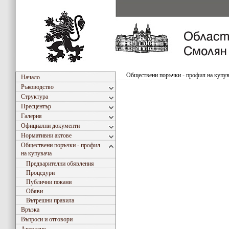
Обществени поръчки - профил на купу
Начало
Ръководство
Структура
Пресцентър
Галерия
Официални документи
Нормативни актове
Обществени поръчки - профил
на купувача
Предварителни обявления
Процедури
Публични покани
Обяви
Вътрешни правила
Връзка
Въпроси и отговори