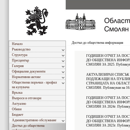
Достъп до обществена информация
Начало
Ръководство
Структура
ГОДИШЕН ОТЧЕТ ЗА ПОС
ДО ОБЩЕСТВЕНА ИНФОРМ
Пресцентър
СМОЛЯН ЗА 2025. Публикуван
Галерия
Официални документи
АКТУАЛИЗИРАН СПИСЪК
Нормативни актове
ПОДЛЕЖАЩИ НА ПУБЛИК
Обществени поръчки - профил
СТРАНИЦАТА НА ОБЛАСТ
на купувача
СМОЛЯН. Публикуван на 16.0
Връзка
ГОДИШЕН ОТЧЕТ ЗА ПОС
Въпроси и отговори
ДО ОБЩЕСТВЕНА ИНФОРМ
Актуално
СМОЛЯН ЗА 2024г. Публикува
Обяви
Бюджет
ГОДИШЕН ОТЧЕТ ЗА ПОС
Административно обслужване
ДО ОБЩЕСТВЕНА ИНФОРМ
СМОЛЯН ЗА 2023г. Публикува
Достъп до обществена