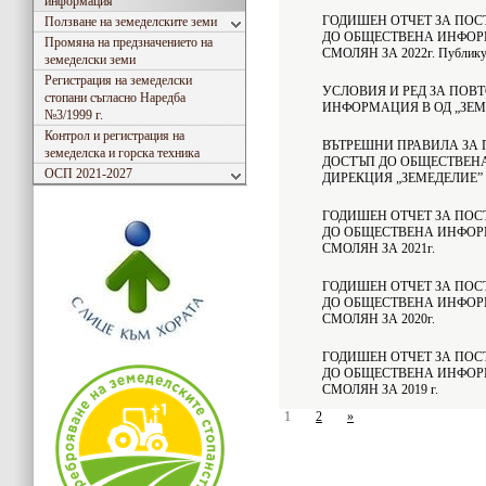
информация
ГОДИШЕН ОТЧЕТ ЗА ПОС
Ползване на земеделските земи
ДО ОБЩЕСТВЕНА ИНФОРМ
Промяна на предзначението на
СМОЛЯН ЗА 2022г. Публикува
земеделски земи
Регистрация на земеделски
УСЛОВИЯ И РЕД ЗА ПОВ
стопани съгласно Наредба
ИНФОРМАЦИЯ В ОД „ЗЕМ
№3/1999 г.
Контрол и регистрация на
ВЪТРЕШНИ ПРАВИЛА ЗА 
земеделска и горска техника
ДОСТЪП ДО ОБЩЕСТВЕН
ОСП 2021-2027
ДИРЕКЦИЯ „ЗЕМЕДЕЛИЕ”
ГОДИШЕН ОТЧЕТ ЗА ПОС
ДО ОБЩЕСТВЕНА ИНФОРМ
СМОЛЯН ЗА 2021г.
ГОДИШЕН ОТЧЕТ ЗА ПОС
ДО ОБЩЕСТВЕНА ИНФОРМ
СМОЛЯН ЗА 2020г.
ГОДИШЕН ОТЧЕТ ЗА ПОС
ДО ОБЩЕСТВЕНА ИНФОРМ
СМОЛЯН ЗА 2019 г.
1
2
»