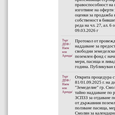
правоспособност на
изготвяне на оферти 
оценки за продажба 
собственост в бивши
реда на чл. 27, ал. 
09.03.2026 г
Търг
Протокол от провежд
ДПФ /
наддаване за предос
Наем
свободни земеделски
или
Аренда/
поземлен фонд с нач
мери, пасища и лива
година. Публикуван н
Търг
Открита процедура с
ДПФ /
81/01.09.2025 г. на 
Наем
"Земеделие" гр. Смол
или
Аренда/
тайно наддаване по р
ЗСПЗЗ за отдаване п
от държавния поземл
ползване пасища, мер
Смолян за календарн