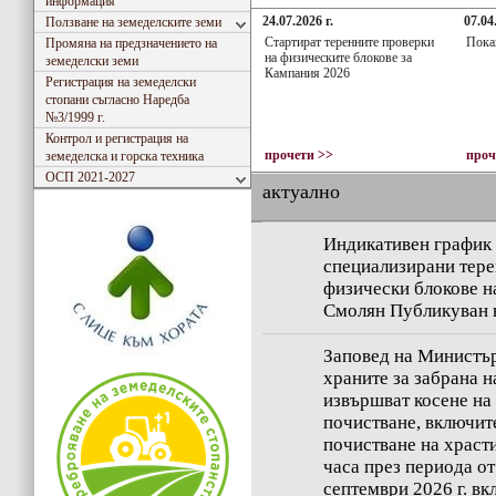
информация
24.07.2026 г.
07.04
Ползване на земеделските земи
Стартират теренните проверки
Покан
Промяна на предзначението на
на физическите блокове за
земеделски земи
Кампания 2026
Регистрация на земеделски
стопани съгласно Наредба
№3/1999 г.
Контрол и регистрация на
прочети >>
проч
земеделска и горска техника
ОСП 2021-2027
актуално
Индикативен график 
специализирани тере
физически блокове н
Смолян Публикуван н
Заповед на Министър
храните за забрана н
извършват косене на
почистване, включит
почистване на храсти
часа през периода от
септември 2026 г. в