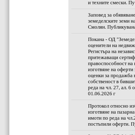
и техните смески. Пу
Заповед за обявяван
земеделските земи на
Смолян. Публикувана 
Покана - ОД "Земеде
оценители на недвиж
Регистъра на незави
притежаващи сертифи
правоспособност на
изготвяне на оферти 
оценки за продажба 
собственост в бивши
реда на чл. 27, ал. 
01.06.2026 г
Протокол относно из
изготвяне на пазарн
имоти по реда на чл.2
постъпили оферти. Пу