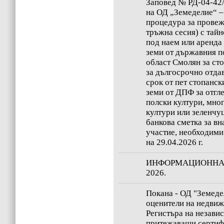
Заповед № РД-04-42/2
на ОД „Земеделие“ –
процедура за провеж
тръжна сесия) с тайн
под наем или аренда
земи от държавния п
област Смолян за ст
за дългосрочно отда
срок от пет стопанск
земи от ДПФ за отгл
полски култури, мн
култури или зеленчуц
банкова сметка за вн
участие, необходими
на 29.04.2026 г.
ИНФОРМАЦИОННА 
2026.
Покана - ОД "Земеде
оценители на недвиж
Регистъра на незави
притежаващи сертифи