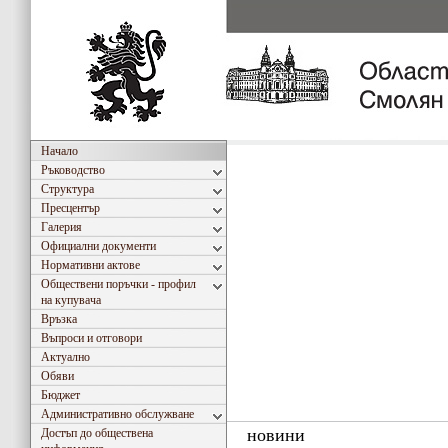
Начало
Ръководство
Структура
Пресцентър
Галерия
Официални документи
Нормативни актове
Обществени поръчки - профил
на купувача
Връзка
Въпроси и отговори
Актуално
Обяви
Бюджет
Административно обслужване
новини
Достъп до обществена