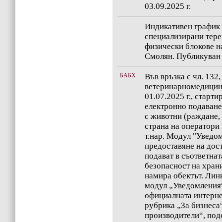
03.09.2025 г.
Индикативен график 
специализирани тере
физически блокове н
Смолян. Публикуван н
БАБХ
Във връзка с чл. 132, 
ветеринарномедицин
01.07.2025 г., старт
електронно подаване
с животни (раждане, с
страна на оператори
т.нар. Модул "Уведом
предоставяне на дос
подават в съответна
безопасност на храни
намира обектът. Лин
модул „Уведомления“
официалната интерне
рубрика „За бизнеса“
производители“, по