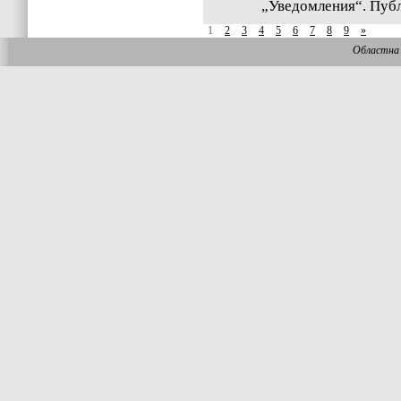
„Уведомления“. Публ
1
2
3
4
5
6
7
8
9
»
Областна 