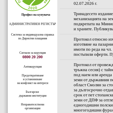
02.07.2026 г.
Тринадесето издание
Профил на купувача
механизацията на зе
подкрепата на Минис
АДМИНИСТРАТИВЕН РЕГИСТЪР
и храните. Публикува
Система за индивидуaлна справка
по Директни плащания
Протокол относно из
изготвяне на пазарн
имоти по реда на чл. 
Сигнали за корупция
постъпили оферти. Пу
0800 20 200
Протокол от провежд
Антикорупция
тръжна сесия) с тайн
под наем или аренда
Предотвратяване
и установяване
земи от държавния п
на конфликт на интереси
област Смолян за ст
за дългосрочно отда
Български
срок от пет стопанск
държавни институции
земи от ДПФ за отгл
Неправителствени
едногодишни полски 
организации
многогодишни фураж