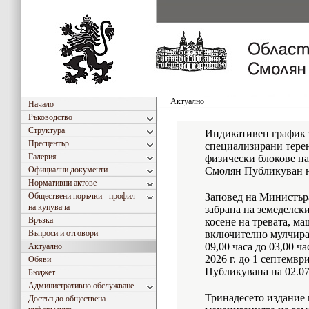
Актуално
Начало
Ръководство
Структура
Индикативен график 
Пресцентър
специализирани тере
Галерия
физически блокове на
Официални документи
Смолян Публикуван на
Нормативни актове
Обществени поръчки - профил
Заповед на Министъра
на купувача
забрана на земеделск
Връзка
косене на тревата, м
Въпроси и отговори
включително мулчиран
09,00 часа до 03,00 ч
Актуално
2026 г. до 1 септемвр
Обяви
Публикувана на 02.07.
Бюджет
Административно обслужване
Тринадесето издание
Достъп до обществена