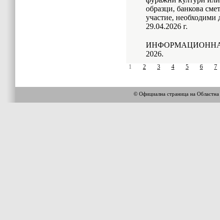
образци, банкова смет
участие, необходими
29.04.2026 г.
ИНФОРМАЦИОННА 
2026.
1
2
3
4
5
6
7
© Официална страница на Област