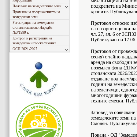
механизацията на зем
информация
подкрепата на Минист
Ползване на земеделските земи
храните. Публикувано 
Промяна на предзначението на
земеделски земи
Регистрация на земеделски
Протокол относно изб
стопани съгласно Наредба
на пазарни оценки на
№3/1999 г.
чл. 27, ал. 6 от ЗСПЗ
Контрол и регистрация на
Публикуван на 17.06.2
земеделска и горска техника
ОСП 2021-2027
Протокол от провежда
сесия) с тайно наддав
аренда на свободни з
поземлен фонд (ДПФ)
стопанската 2026/202
отдаване под наем/аре
години на земеделски
на зеленчуци, едного
многогодишни фураж
техните смески. Публи
Заповед за обявяване
земеделските земи на
Смолян. Публикувана 
Покана - ОД "Земедел