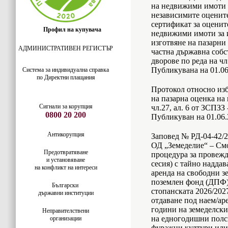
на недвижими имоти 
независимите оценит
сертификат за оценит
Профил на купувача
недвижими имоти за и
изготвяне на пазарни
АДМИНИСТРАТИВЕН РЕГИСТЪР
частна държавна собс
дворове по реда на чл.
Публикувана на 01.06
Система за индивидуaлна справка
по Директни плащания
Протокол относно изб
на пазарна оценка на
Сигнали за корупция
чл.27, ал. 6 от ЗСПЗЗ
0800 20 200
Публикуван на 01.06.2
Антикорупция
Заповед № РД-04-42/27
ОД „Земеделие“ – Смо
Предотвратяване
процедура за провежд
и установяване
сесия) с тайно наддав
на конфликт на интереси
аренда на свободни з
поземлен фонд (ДПФ)
Български
стопанската 2026/202
държавни институции
отдаване под наем/аре
години на земеделски
Неправителствени
на едногодишни полс
организации
фуражни култури или