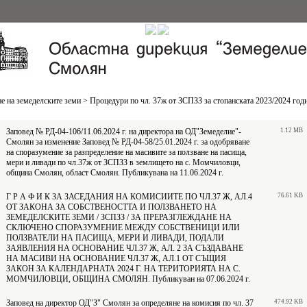
е на земеделските земи
>
Процедури по чл. 37ж от ЗСПЗЗ за стопанската 2023/2024 год
Заповед № РД-04-106/11.06.2024 г. на директора на ОД"Земеделие"-
1.12 MB
Смолян за изменение Заповед № РД-04-58/25.01.2024 г. за одобряване
на споразумение за разпределение на масивите за ползване на пасища,
мери и ливади по чл.37ж от ЗСПЗЗ в землището на с. Момчиловци,
община Смолян, област Смолян. Публикувана на 11.06.2024 г.
Г Р А Ф И К ЗА ЗАСЕДАНИЯ НА КОМИСИИТЕ ПО ЧЛ.37 Ж, АЛ.4
76.61 KB
ОТ ЗАКОНА ЗА СОБСТВЕНОСТТА И ПОЛЗВАНЕТО НА
ЗЕМЕДЕЛСКИТЕ ЗЕМИ / ЗСПЗЗ / ЗА ПРЕРАЗГЛЕЖДАНЕ НА
СКЛЮЧЕНО СПОРАЗУМЕНИЕ МЕЖДУ СОБСТВЕНИЦИ ИЛИ
ПОЛЗВАТЕЛИ НА ПАСИЩА, МЕРИ И ЛИВАДИ, ПОДАЛИ
ЗАЯВЛЕНИЯ НА ОСНОВАНИЕ ЧЛ.37 Ж, АЛ. 2 ЗА СЪЗДАВАНЕ
НА МАСИВИ НА ОСНОВАНИЕ ЧЛ.37 Ж, АЛ.1 ОТ СЪЩИЯ
ЗАКОН ЗА КАЛЕНДАРНАТА 2024 Г. НА ТЕРИТОРИЯТА НА С.
МОМЧИЛОВЦИ, ОБЩИНА СМОЛЯН. Публикуван на 07.06.2024 г.
Заповед на директор ОД"З" Смолян за определяне на комисия по чл. 37
474.92 KB