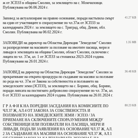
ж от ЗСПЗЗ в община Смолян, за землището на с. Момчиловци.
Публикувана на 06.06.2024 г.
Заповед за актуализиране на правно основание, поради настъпила смърт
41.27 KB
на един от участниците в споразумение по чл.37ж от ЗСПЗЗ за
календарната 2024 г. за землището на с. Триград, общ. Девин, обл.
Смолян. Публикувана на 06.02.2024 г.
ЗАПОВЕДИ на директор на Областна Дирекция "Земеделие" Смолян
1.35 MB
за разпределение на масивите за ползване на имотите пасища, мери и
ливади в землищата на община Смолян, област Смолян, сключени с
лицата по чл. 37ж, ал. 1 от ЗСПЗЗ за стопанска 2023-2024 година.
Публикувани на 26.01.2024 г.
ЗАПОВЕД на директор на Областна Дирекция "Земеделие" Смолян за
36.48 KB
прекратяване на открита процедура по създаване на масиви за ползване
по реда на чл. 37ж от Закона за собствеността и ползването на
земеделските земи (ЗСПЗЗ), за землището на с. Борино, общ. Борино,
поради липсата на постигнато доброволно споразумение по чл. 37ж, ал.
6 от ЗСПЗЗ за календарната 2024 година. Публикувана на 26.01.2024 г.
Г Р А Ф И К НА ПОРЕДНИ ЗАСЕДАНИЯ НА КОМИСИИТЕ ПО
80.23 KB
ЧЛ.37 Ж, АЛ.4 ОТ ЗАКОНА ЗА СОБСТВЕНОСТТА И
ПОЛЗВАНЕТО НА ЗЕМЕДЕЛСКИТЕ ЗЕМИ / ЗСПЗЗ / ЗА
ПРИЕМАНЕ НА СКЛЮЧЕНИТЕ СПОРАЗУМЕНИЯ МЕЖДУ
СОБСТВЕНИЦИ ИЛИ ПОЛЗВАТЕЛИ НА ПАСИЩА, МЕРИ И
ЛИВАДИ, ПОДАЛИ ЗАЯВЛЕНИЯ НА ОСНОВАНИЕ ЧЛ.37 Ж, АЛ.
2 ЗА СЪЗДАВАНЕ НА МАСИВИ НА ОСНОВАНИЕ ЧЛ.37 Ж, АЛ.1