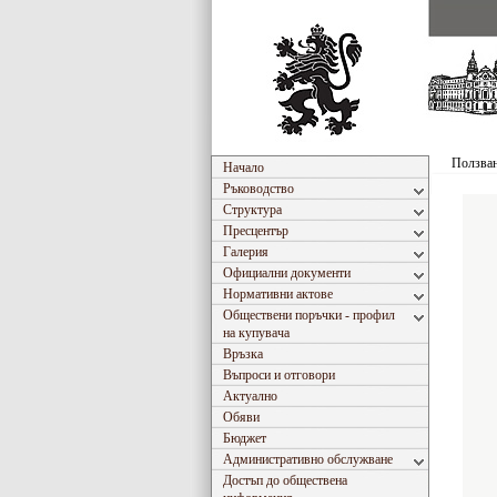
Ползван
Начало
Ръководство
Структура
Пресцентър
Галерия
Официални документи
Нормативни актове
Обществени поръчки - профил
на купувача
Връзка
Въпроси и отговори
Актуално
Обяви
Бюджет
Административно обслужване
Достъп до обществена