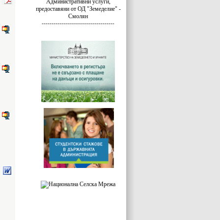
Административни услуги,
предоставяни от ОД "Земеделие" -
Смолян
-------------------------------------