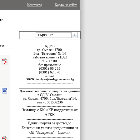
Контакти
Карта на сайта
ина
АДРЕС:
гр. Смолян 4700,
Бул. "България" № 14
Работно време на ЦАО
8:30 - 17:00 ч.
без прекъсване
(0301) 66 235
(0301) 62 078
e-mail:
ODZG_Smolyan@mzh.government.bg
-------------------------------------
Длъжностно лице по защита на данните
в ОД"З" Смолян:
гр. Смолян 4700, бул."България"14,
тел.:(0301)66236
-------------------------------------
Землища с КК и КР поддържани от
АГКК
-------------------------------------
Единен портал за достъп до
Електронни услуги предоставяни от
ОД "Земеделие" - Смолян
-------------------------------------