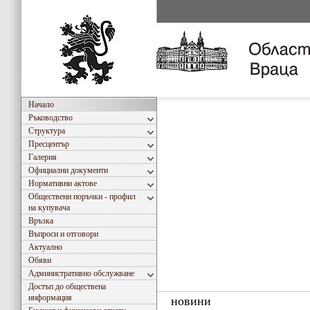
Начало
Ръководство
Структура
Пресцентър
Галерия
Официални документи
Нормативни актове
Обществени поръчки - профил
на купувача
Връзка
Въпроси и отговори
Актуално
Обяви
Административно обслужване
Достъп до обществена
информация
новини