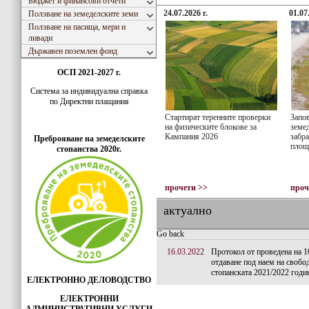
Бюджет и финансови отчети
24.07.2026 г.
01.07
Ползване на земеделските земи
Ползване на пасища, мери и
ливади
Държавен поземлен фонд
ОСП 2021-2027 г.
Система за индивидуaлна справка
по Директни плащания
Стартират теренните проверки
Запо
на физическите блокове за
земед
Кампания 2026
забра
Преброяване на земеделските
площ
стопанства 2020г.
прочети >>
проч
актуално
Go back
16.03.2022
Протокол от проведена на 10
отдаване под наем на свобо
стопанската 2021/2022 годи
ЕЛЕКТРОННО ДЕЛОВОДСТВО
ЕЛЕКТРОННИ