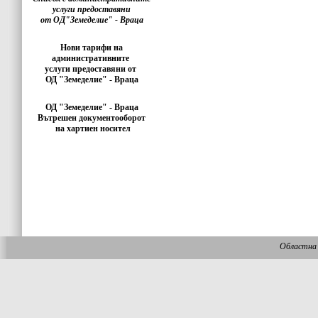
услуги предоставяни
от ОД"Земеделие" - Враца
Нови тарифи на
административните
услуги предоставяни от
ОД "Земеделие" - Враца
ОД "Земеделие" - Враца
Вътрешен документооборот
на хартиен носител
Областна 