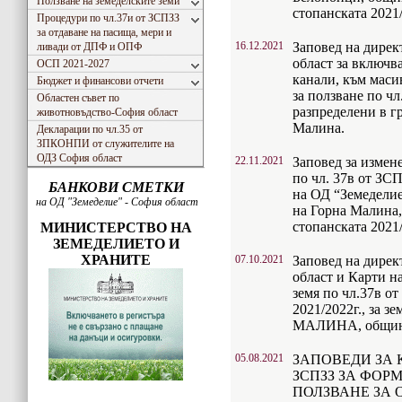
Ползване на земеделските земи
стопанската 2021/
Процедури по чл.37и от ЗСПЗЗ
за отдаване на пасища, мери и
16.12.2021
Заповед на дирек
ливади от ДПФ и ОПФ
област за включв
ОСП 2021-2027
канали, към маси
Бюджет и финансови отчети
за ползване по чл.
Областен съвет по
разпределени в г
животновъдство-София област
Малина.
Декларации по чл.35 от
ЗПКОНПИ от служителите на
ОДЗ София област
22.11.2021
Заповед за измене
по чл. 37в от ЗСП
БАНКОВИ СМЕТКИ
на ОД “Земеделие
на ОД "Земеделие" - София област
на Горна Малина
стопанската 2021/
МИНИСТЕРСТВО НА
ЗЕМЕДЕЛИЕТО И
ХРАНИТЕ
07.10.2021
Заповед на дире
област и Карти н
земя по чл.37в о
2021/2022г., за 
МАЛИНА, общи
05.08.2021
ЗАПОВЕДИ ЗА 
ЗСПЗЗ ЗА ФОР
ПОЛЗВАНЕ ЗА 