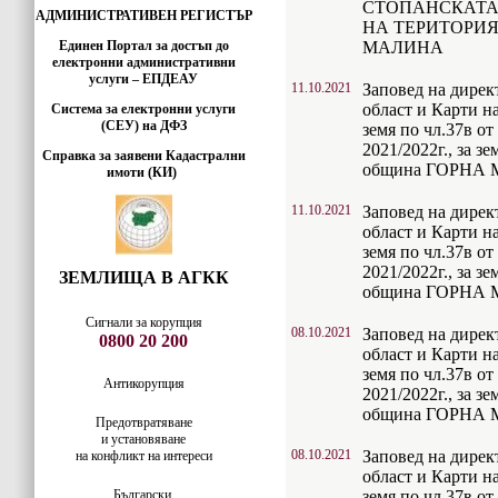
СТОПАНСКАТА 2
АДМИНИСТРАТИВЕН РЕГИСТЪР
НА ТЕРИТОРИ
Единен Портал за достъп до
МАЛИНА
електронни административни
услуги – ЕПДЕАУ
11.10.2021
Заповед на дире
област и Карти н
Система за електронни услуги
(СЕУ) на ДФЗ
земя по чл.37в о
2021/2022г., за 
Справка за заявени Кадастрални
община ГОРНА
имоти (КИ)
11.10.2021
Заповед на дире
област и Карти н
земя по чл.37в о
2021/2022г., за 
ЗЕМЛИЩА В АГКК
община ГОРНА
Сигнали за корупция
08.10.2021
Заповед на дире
0800 20 200
област и Карти н
земя по чл.37в о
Антикорупция
2021/2022г., за 
община ГОРНА
Предотвратяване
и установяване
08.10.2021
Заповед на дире
на конфликт на интереси
област и Карти н
Български
земя по чл.37в о