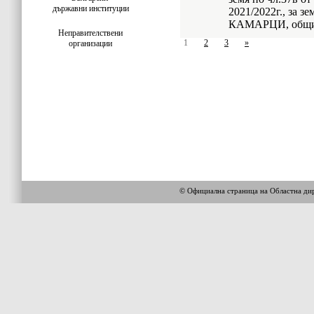
държавни институции
2021/2022г., за 
КАМАРЦИ, общ
Неправителствени
1
2
3
»
организации
© Официална страница на Областна 