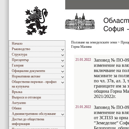
Ползване на земеделските земи
>
Проце
Начало
Горна Малина
Ръководство
Структура
21.01.2022
Заповед № ПО-09-
Пресцентър
изменение на вляз
Галерия
включване на пол
Официални документи
масивите за полз
Нормативни актове
по чл. 37в, ал. 3,
Обществени поръчки - профил
границите им за 
на купувача
община Горна Мал
Връзка
2021/2022г.
Въпроси и отговори
Актуално
21.01.2022
Заповед № ПО-09-
Обяви
изменение на вляз
Административно обслужване
от ЗСПЗЗ за орна
Достъп до обществена
“Земеделие“ Софи
информация
Белопопци, общи