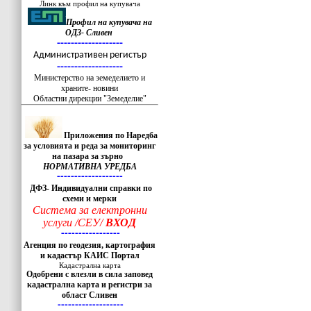
Линк към профил на купувача
Профил на купувача на
ОДЗ- Сливен
-------------------
Административен регистър
-------------------
Министерство на земеделието и
храните- новини
Областни дирекции "Земеделие"
Приложения по Наредба
за условията и реда за мониторинг
на пазара за зърно
НОРМАТИВНА УРЕДБА
-------------------
ДФЗ- Индивидуални справки по
схеми и мерки
Система за електронни
услуги /СЕУ/
ВХОД
-----------------
Агенция по геодезия, картография
и кадастър КАИС Портал
Кадастрална карта
Одобрени с влезли в сила заповед
кадастрална карта и регистри за
област Сливен
-------------------