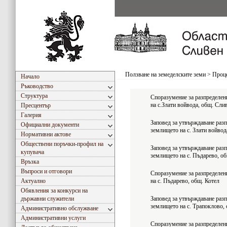
Ползване на земеделските земи
>
Проце
Начало
Ръководство
Структура
Споразумение за разпределен
на с.Злати войвода, общ. Сли
Пресцентър
Галерия
Заповед за утвърждаване разп
Официални документи
землището на с. Злати войвод
Нормативни актове
Обществени поръчки-профил на
Заповед за утвърждаване разп
купувача
землището на с. Пъдарево, об
Връзка
Въпроси и отговори
Споразумение за разпределен
Актуално
на с. Пъдарево, общ. Котел
Обявления за конкурси на
държавни служители
Заповед за утвърждаване разп
землището на с. Трапоклово,
Административно обслужване
Административни услуги
Споразумение за разпределен