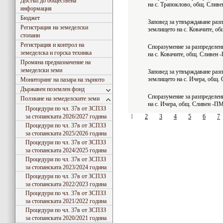
Достъп до обществена
на с. Трапоклово, общ. Сливе
информация
Бюджет
Заповед за утвърждаване разп
Регистрация на земеделски
землището на с. Ковачите, о
стопани
Регистрация и контрол на
Споразумение за разпределен
земеделска и горска техника
на с. Ковачите, общ. Сливен
Промяна предназначение на
земеделски земи
Заповед за утвърждаване разп
землището на с. Ичера, общ
Мониторинг на пазара на зърното
Държавен поземлен фонд
Споразумение за разпределен
Ползване на земеделските земи
на с. Ичера, общ. Сливен -П
Процедури по чл. 37в от ЗСПЗЗ
за стопанската 2026/2027 година
1
2
3
4
5
6
7
Процедури по чл. 37в от ЗСПЗЗ
за стопанската 2025/2026 година
Процедури по чл. 37в от ЗСПЗЗ
за стопанската 2024/2025 година
Процедури по чл. 37в от ЗСПЗЗ
за стопанската 2023/2024 година
Процедури по чл. 37в от ЗСПЗЗ
за стопанската 2022/2023 година
Процедури по чл. 37в от ЗСПЗЗ
за стопанската 2021/2022 година
Съгласно Закона за въвеждане на еврото в РБългария, ОДЗ- Сливен ще превалутира всички л
Процедури по чл. 37в от ЗСПЗЗ
за стопанската 2020/2021 година