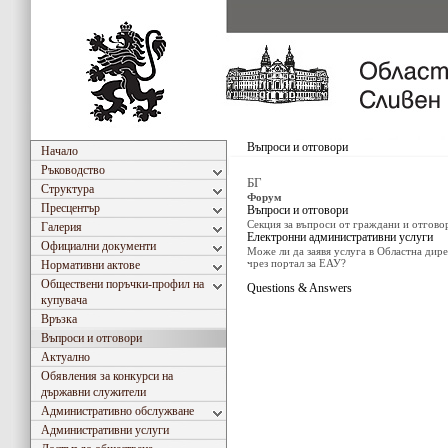
Въпроси и отговори
Начало
Ръководство
БГ
Структура
Форум
Пресцентър
Въпроси и отговори
Секция за въпроси от граждани и отгово
Галерия
Електронни административни услуги
Официални документи
Може ли да заявя услуга в Областна дир
чрез портал за ЕАУ?
Нормативни актове
Обществени поръчки-профил на
Questions & Answers
купувача
Връзка
Въпроси и отговори
Актуално
Обявления за конкурси на
държавни служители
Административно обслужване
Административни услуги