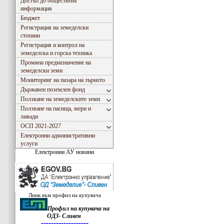
Достъп до обществена
информация
Бюджет
Регистрация на земеделски
стопани
Регистрация и контрол на
земеделска и горска техника
Промяна предназначение на
земеделски земи
Мониторинг на пазара на зърното
Държавен поземлен фонд
Ползване на земеделските земи
Ползване на пасища, мери и
ливади
ОСП 2021-2027
Електронни административни
услуги
Електронни АУ новини
Линк към профил на купувача
Профил на купувача на
Съгласно Закона за въвеждане на еврото в РБългария, ОДЗ- Сливен ще превалутира всички
ОДЗ- Сливен