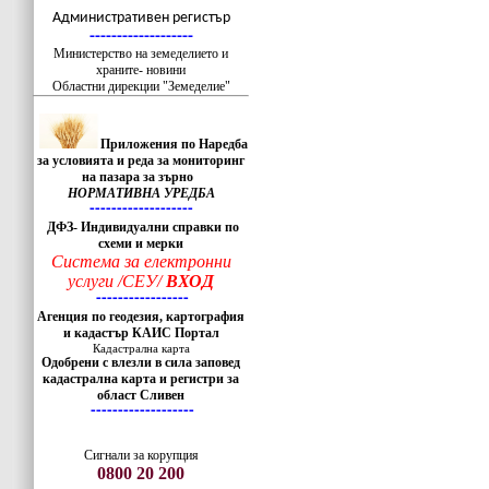
-------------------
Административен регистър
-------------------
Министерство на земеделието и
храните- новини
Областни дирекции "Земеделие"
Приложения по Наредба
за условията и реда за мониторинг
на пазара за зърно
НОРМАТИВНА УРЕДБА
-------------------
ДФЗ- Индивидуални справки по
схеми и мерки
Система за електронни
услуги /СЕУ/
ВХОД
-----------------
Агенция по геодезия, картография
и кадастър КАИС Портал
Кадастрална карта
Одобрени с влезли в сила заповед
кадастрална карта и регистри за
област Сливен
-------------------
Сигнали за корупция
0800 20 200