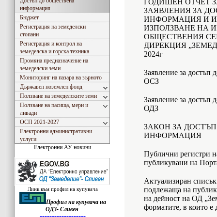
Достъп до обществена
ГОДИШЕН ОТЧЕТ 
информация
ЗАЯВЛЕНИЯ ЗА Д
Бюджет
ИНФОРМАЦИЯ И И
Регистрация на земеделски
ИЗПОЛЗВАНЕ НА 
стопани
ОБЩЕСТВЕНИЯ СЕ
Регистрация и контрол на
ДИРЕКЦИЯ „ЗЕМЕД
земеделска и горска техника
2024г
Промяна предназначение на
земеделски земи
Заявление за достъп 
Мониторинг на пазара на зърното
ОСЗ
Държавен поземлен фонд
Ползване на земеделските земи
Заявление за достъп 
Ползване на пасища, мери и
ОДЗ
ливади
ОСП 2021-2027
ЗАКОН ЗА ДОСТЪ
Електронни административни
ИНФОРМАЦИЯ
услуги
Електронни АУ новини
Публични регистри н
публикувани на Порт
Актуализиран списък
подлежаща на публику
Линк към профил на купувача
на дейност на ОД „Зе
Профил на купувача на
Съгласно Закона за въвеждане на еврото в РБългария, ОДЗ- Сливен ще превалутира всич
форматите, в които е 
ОДЗ- Сливен