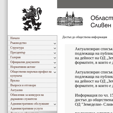
Достъп до обществена информация
Начало
Ръководство
Структура
Актуализиран списък
Пресцентър
подлежаща на публику
Галерия
на дейност на ОД „Зе
Официални документи
форматите, в които е 
Нормативни актове
Обществени поръчки-профил на
Актуализиран списък
купувача
подлежаща на публику
Връзка
на дейност на ОД „Зе
Въпроси и отговори
форматите, в които е 
Актуално
Обявления за конкурси на
Информация по чл. 15, 
държавни служители
достъп до обществен
Административно обслужване
ОД "Земеделие- Сливе
Административни услуги