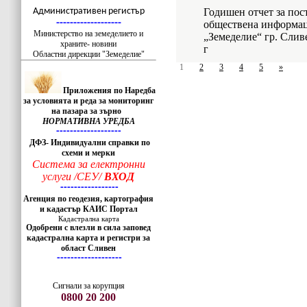
-------------------
Административен регистър
Годишен отчет за пос
-------------------
обществена информац
Министерство на земеделието и
„Земеделие“ гр. Слив
храните- новини
г
Областни дирекции "Земеделие"
1
2
3
4
5
»
Приложения по Наредба
за условията и реда за мониторинг
на пазара за зърно
НОРМАТИВНА УРЕДБА
-------------------
ДФЗ- Индивидуални справки по
схеми и мерки
Система за електронни
услуги /СЕУ/
ВХОД
-----------------
Агенция по геодезия, картография
и кадастър КАИС Портал
Кадастрална карта
Одобрени с влезли в сила заповед
кадастрална карта и регистри за
област Сливен
-------------------
Сигнали за корупция
0800 20 200