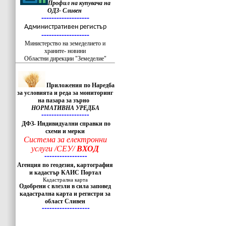
Профил на купувача на
ОДЗ- Сливен
-------------------
Административен регистър
-------------------
Министерство на земеделието и
храните- новини
Областни дирекции "Земеделие"
Приложения по Наредба
за условията и реда за мониторинг
на пазара за зърно
НОРМАТИВНА УРЕДБА
-------------------
ДФЗ- Индивидуални справки по
схеми и мерки
Система за електронни
услуги /СЕУ/
ВХОД
-----------------
Агенция по геодезия, картография
и кадастър КАИС Портал
Кадастрална карта
Одобрени с влезли в сила заповед
кадастрална карта и регистри за
област Сливен
-------------------