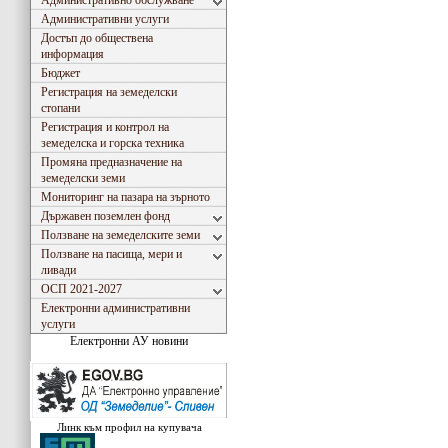
Административно обслужване
Административни услуги
Достъп до обществена
информация
Бюджет
Регистрация на земеделски
стопани
Регистрация и контрол на
земеделска и горска техника
Промяна предназначение на
земеделски земи
Мониторинг на пазара на зърното
Държавен поземлен фонд
Ползване на земеделските земи
Ползване на пасища, мери и
ливади
ОСП 2021-2027
Електронни административни
услуги
Електронни АУ новини
Съгласно Закона за въвеждане на еврото в РБългария, ОДЗ- Сливен ще превалутира всичк
Линк към профил на купувача