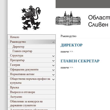
Ръководство
Начало
Ръководство
ДИРЕКТОР
Директор
Главен секретар
повече >>
Структура
Пресцентър
ГЛАВЕН СЕКРЕТАР
Галерия
повече >>
Официални документи
Нормативни актове
Обществени поръчки-профил на
купувача
Връзка
Въпроси и отговори
Актуално
Обявления за конкурси на
държавни служители