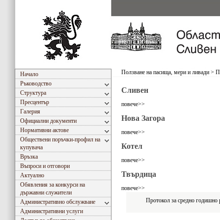
Ползване на пасища, мери и ливади
>
П
Начало
Ръководство
Сливен
Структура
Пресцентър
повече>>
Галерия
Нова Загора
Официални документи
Нормативни актове
повече>>
Обществени поръчки-профил на
Котел
купувача
Връзка
повече>>
Въпроси и отговори
Твърдица
Актуално
Обявления за конкурси на
повече>>
държавни служители
Протокол за средно годишно р
Административно обслужване
Административни услуги