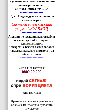
за условията и реда за мониторинг
на пазара за зърно
НОРМАТИВНА УРЕДБА
-------------------
ДФЗ- Индивидуални справки по
схеми и мерки
Система за електронни
услуги /СЕУ/
ВХОД
-----------------
Агенция по геодезия, картография
и кадастър КАИС Портал
Кадастрална карта
Одобрени с влезли в сила заповед
кадастрална карта и регистри за
област Сливен
-------------------
Сигнали за корупция
0800 20 200
Антикорупция
Противодействие на корупцията и
отнемане на незаконно придобито
имущество