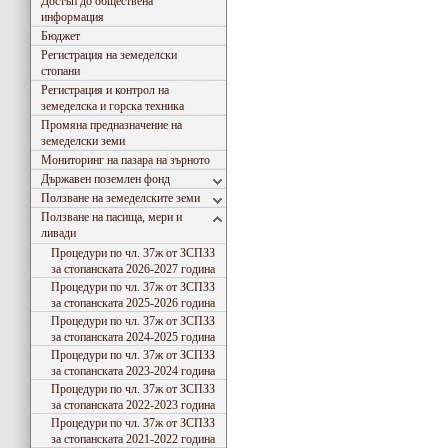
Достъп до обществена
информация
Бюджет
Регистрация на земеделски
стопани
Регистрация и контрол на
земеделска и горска техника
Промяна предназначение на
земеделски земи
Мониторинг на пазара на зърното
Държавен поземлен фонд
Ползване на земеделските земи
Ползване на пасища, мери и
ливади
Процедури по чл. 37ж от ЗСПЗЗ
за стопанската 2026-2027 година
Процедури по чл. 37ж от ЗСПЗЗ
за стопанската 2025-2026 година
Процедури по чл. 37ж от ЗСПЗЗ
за стопанската 2024-2025 година
Процедури по чл. 37ж от ЗСПЗЗ
за стопанската 2023-2024 година
Процедури по чл. 37ж от ЗСПЗЗ
за стопанската 2022-2023 година
Съгласно Закона за въвеждане на еврото в РБългария, ОДЗ- Сливен ще превалутира всички
Процедури по чл. 37ж от ЗСПЗЗ
за стопанската 2021-2022 година