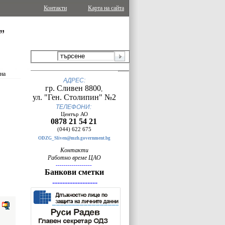
Контакти
Карта на сайта
ина
АДРЕС:
гр. Сливен 8800
,
ул. "Ген. Столипин" №2
ТЕЛЕФОНИ:
Център АО
0878 21 54 21
(044) 622 675
ODZG_Sliven@mzh.government.bg
Контакти
Работно време ЦАО
------------------
Банкови сметки
------------------