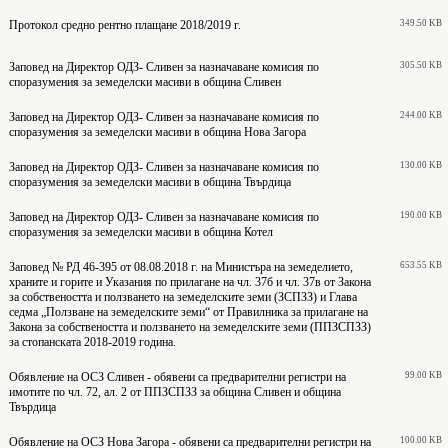
Протокол средно рентно плащане 2018/2019 г.
349.50 KB
Заповед на Директор ОДЗ- Сливен за назначаване комисия по
305.50 KB
споразумения за земеделски масиви в община Сливен
Заповед на Директор ОДЗ- Сливен за назначаване комисия по
244.00 KB
споразумения за земеделски масиви в община Нова Загора
Заповед на Директор ОДЗ- Сливен за назначаване комисия по
130.00 KB
споразумения за земеделски масиви в община Твърдица
Заповед на Директор ОДЗ- Сливен за назначаване комисия по
190.00 KB
споразумения за земеделски масиви в община Котел
Заповед № РД 46-395 от 08.08.2018 г. на Министъра на земеделието,
653.55 KB
храните и горите и Указания по прилагане на чл. 37б и чл. 37в от Закона
за собствеността и ползването на земеделските земи (ЗСПЗЗ) и Глава
седма „Ползване на земеделските земи“ от Правилника за прилагане на
Закона за собствеността и ползването на земеделските земи (ППЗСПЗЗ)
за стопанската 2018-2019 година.
Обявление на ОСЗ Сливен - обявени са предварителни регистри на
99.00 KB
имотите по чл. 72, ал. 2 от ППЗСПЗЗ за община Сливен и община
Твърдица
 Сливен ще превалутира всички левови стойности на таксите и тарифите в евро в нормативно
Обявление на ОСЗ Нова Загора - обявени са предварителни регистри на
100.00 KB