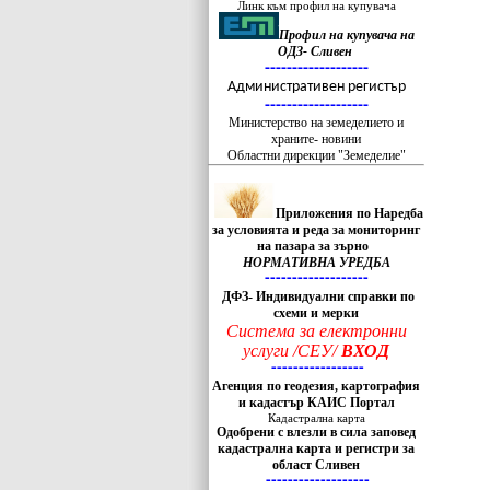
Линк към профил на купувача
Профил на купувача на
ОДЗ- Сливен
-------------------
Административен регистър
-------------------
Министерство на земеделието и
храните- новини
Областни дирекции "Земеделие"
Приложения по Наредба
за условията и реда за мониторинг
на пазара за зърно
НОРМАТИВНА УРЕДБА
-------------------
ДФЗ- Индивидуални справки по
схеми и мерки
Система за електронни
услуги /СЕУ/
ВХОД
-----------------
Агенция по геодезия, картография
и кадастър КАИС Портал
Кадастрална карта
Одобрени с влезли в сила заповед
кадастрална карта и регистри за
област Сливен
-------------------