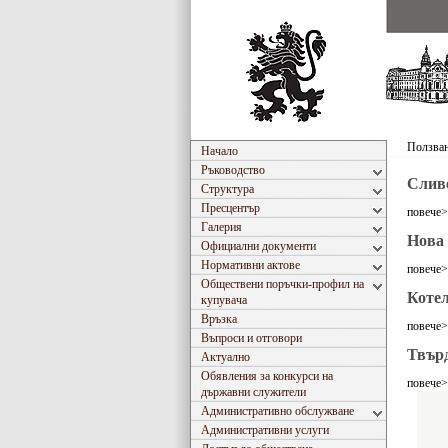
Ползван
Начало
Ръководство
Слив
Структура
Пресцентър
повече
Галерия
Нова 
Официални документи
Нормативни актове
повече
Обществени поръчки-профил на
Коте
купувача
Връзка
повече
Въпроси и отговори
Твър
Актуално
Обявления за конкурси на
повече
държавни служители
Административно обслужване
Административни услуги