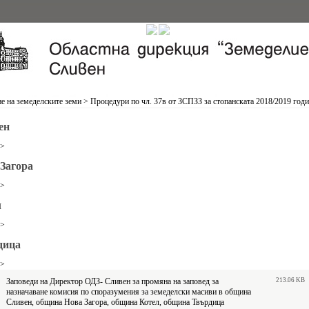
е на земеделските земи
>
Процедури по чл. 37в от ЗСПЗЗ за стопанската 2018/2019 год
ен
>>
Загора
>>
л
>>
дица
>>
Заповеди на Директор ОДЗ- Сливен за промяна на заповед за
213.06 KB
назначаване комисия по споразумения за земеделски масиви в община
Сливен, община Нова Загора, община Котел, община Твърдица