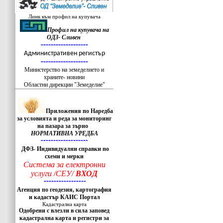
Линк към профил на купувача
Профил на купувача на
ОДЗ- Сливен
-------------------
Административен регистър
-------------------
Министерство на земеделието и
храните- новини
Областни дирекции "Земеделие"
Приложения по Наредба
за условията и реда за мониторинг
на пазара за зърно
НОРМАТИВНА УРЕДБА
-------------------
ДФЗ- Индивидуални справки по
схеми и мерки
Система за електронни
услуги /СЕУ/
ВХОД
-----------------
Агенция по геодезия, картография
и кадастър КАИС Портал
Кадастрална карта
Одобрени с влезли в сила заповед
кадастрална карта и регистри за