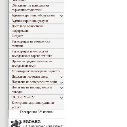
Актуално
Обявления за конкурси на
държавни служители
Административно обслужване
Административни услуги
Достъп до обществена
информация
Бюджет
Регистрация на земеделски
стопани
Регистрация и контрол на
земеделска и горска техника
Промяна предназначение на
земеделски земи
Мониторинг на пазара на зърното
Държавен поземлен фонд
Ползване на земеделските земи
Ползване на пасища, мери и
ливади
ОСП 2021-2027
Електронни административни
услуги
Електронни АУ новини
Съгласно Закона за въвеждане на еврото в РБългария, ОДЗ- Сливен ще превалутира всички 